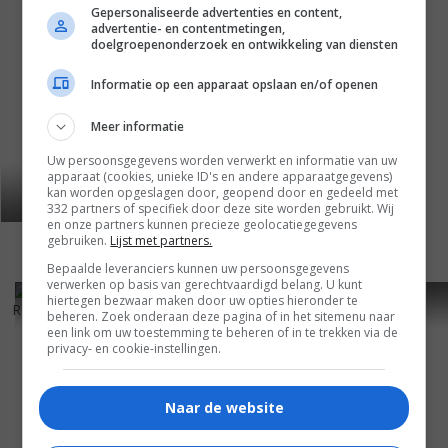
Gepersonaliseerde advertenties en content,
advertentie- en contentmetingen,
doelgroepenonderzoek en ontwikkeling van diensten
Informatie op een apparaat opslaan en/of openen
Meer informatie
Uw persoonsgegevens worden verwerkt en informatie van uw
apparaat (cookies, unieke ID's en andere apparaatgegevens)
kan worden opgeslagen door, geopend door en gedeeld met
332 partners of specifiek door deze site worden gebruikt. Wij
en onze partners kunnen precieze geolocatiegegevens
gebruiken.
Lijst met partners.
Bepaalde leveranciers kunnen uw persoonsgegevens
verwerken op basis van gerechtvaardigd belang. U kunt
7
1
5
8
,
,
hiertegen bezwaar maken door uw opties hieronder te
Road to Morocco
(1942)
Blockade
(1938)
beheren. Zoek onderaan deze pagina of in het sitemenu naar
een link om uw toestemming te beheren of in te trekken via de
privacy- en cookie-instellingen.
Naar de website