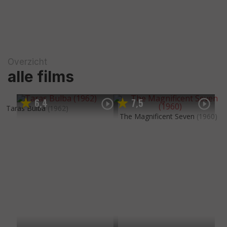
Overzicht
alle films
6
4
7
5
,
,
Taras Bulba
(1962)
The Magnificent Seven
(1960)