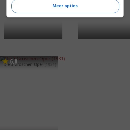
Meer opties
6
9
,
Die 3 Groschen-Oper
(1931)