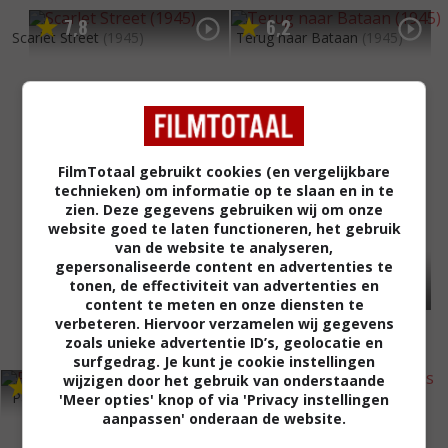
7
8
6
2
,
,
Scarlet Street
(1945)
Terug naar Bataan
(1945)
FilmTotaal gebruikt cookies (en vergelijkbare
technieken) om informatie op te slaan en in te
zien. Deze gegevens gebruiken wij om onze
website goed te laten functioneren, het gebruik
van de website te analyseren,
gepersonaliseerde content en advertenties te
tonen, de effectiviteit van advertenties en
content te meten en onze diensten te
verbeteren. Hiervoor verzamelen wij gegevens
zoals unieke advertentie ID’s, geolocatie en
surfgedrag. Je kunt je cookie instellingen
wijzigen door het gebruik van onderstaande
6
3
6
9
,
,
Passage to Marseille
(1944)
'Meer opties' knop of via 'Privacy instellingen
For Whom the Bell Tolls
aanpassen' onderaan de website.
(1943)