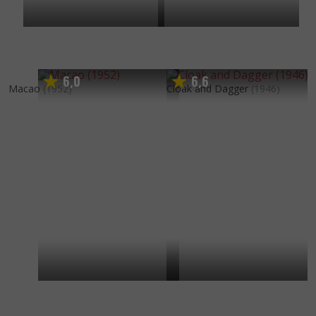
6
0
6
6
,
,
Macao
(1952)
Cloak and Dagger
(1946)