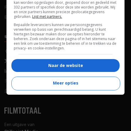
kan worden opgeslagen door, geopend door en gedeeld met
FAQ
Cookievoorkeuren
332 partners of specifiek door deze site worden gebruikt. Wij
en onze partners kunnen precieze geolocatiegegevens
gebruiken.
Lijst met partners.
Blog
Bepaalde leveranciers kunnen uw persoonsgegevens
verwerken op basis van gerechtvaardigd belang. U kunt
hiertegen bezwaar maken door uw opties hieronder te
SOCIALS
ONTDEKKEN
beheren. Zoek onderaan deze pagina of in het sitemenu naar
een link om uw toestemming te beheren of in te trekken via de
privacy- en cookie-instellingen.
Facebook
Recensies
X (Twitter)
Nieuws
Naar de website
LinkedIn
Netflix
RSS-feed
Films op tv
Meer opties
WhatsApp
Bioscoop
Een uitgave van