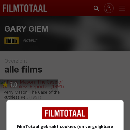
GARY GIEM
Acteur
Overzicht
alle films
7
0
,
Perry Mason: The Case of the
Ruthless Re...
(1991)
FilmTotaal gebruikt cookies (en vergelijkbare