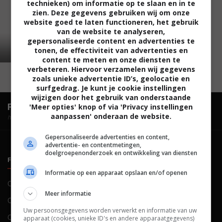
technieken) om informatie op te slaan en in te
zien. Deze gegevens gebruiken wij om onze
website goed te laten functioneren, het gebruik
van de website te analyseren,
gepersonaliseerde content en advertenties te
tonen, de effectiviteit van advertenties en
content te meten en onze diensten te
verbeteren. Hiervoor verzamelen wij gegevens
zoals unieke advertentie ID’s, geolocatie en
surfgedrag. Je kunt je cookie instellingen
wijzigen door het gebruik van onderstaande
FilmTotaal.
Hét online filmoverzicht.
'Meer opties' knop of via 'Privacy instellingen
aanpassen' onderaan de website.
hosted by
Gepersonaliseerde advertenties en content,
advertentie- en contentmetingen,
doelgroepenonderzoek en ontwikkeling van diensten
FILMTOTAAL
BELEID
Informatie op een apparaat opslaan en/of openen
Contact
Privacy
Meer informatie
Over ons
Voorwaarden
Uw persoonsgegevens worden verwerkt en informatie van uw
Colofon
Cookies
apparaat (cookies, unieke ID's en andere apparaatgegevens)