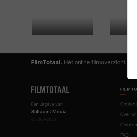
FilmTotaal.
Hét online filmoverzicht.
FILMT
Contact
Een uitgave van
Stillpoint Media
Over on
© 2000–2026
Colofon
FAQ