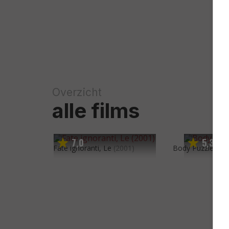
Overzicht
alle films
7
0
5
3
,
,
Fate ignoranti, Le
(2001)
Body Puzzle
(19