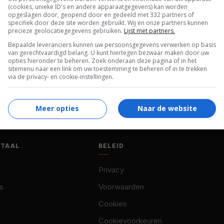
(cookies, unieke ID's en andere apparaatgegevens) kan worden
opgeslagen door, geopend door en gedeeld met 332 partners of
specifiek door deze site worden gebruikt. Wij en onze partners kunnen
precieze geolocatiegegevens gebruiken.
Lijst met partners.
Bepaalde leveranciers kunnen uw persoonsgegevens verwerken op basis
van gerechtvaardigd belang. U kunt hiertegen bezwaar maken door uw
opties hieronder te beheren. Zoek onderaan deze pagina of in het
sitemenu naar een link om uw toestemming te beheren of in te trekken
via de privacy- en cookie-instellingen.
Meer opties
Naar de website
OTAAL
BELEID
Privacy
s
Voorwaarden
Cookies
Cookievoorkeuren