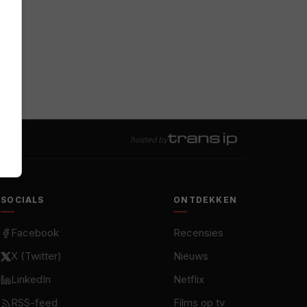
hosted by
SOCIALS
ONTDEKKEN
Facebook
Recensies
X (Twitter)
Nieuws
LinkedIn
Netflix
RSS-feed
Films op tv