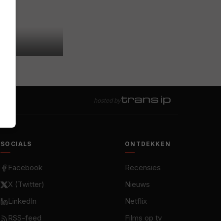
hosted by
SOCIALS
ONTDEKKEN
Facebook
Recensies
X (Twitter)
Nieuws
LinkedIn
Netflix
RSS-feed
Films op tv