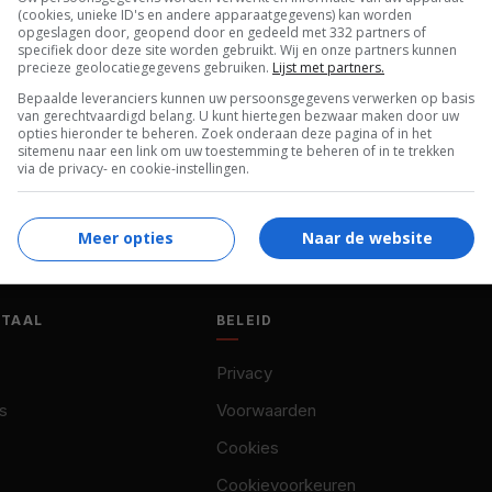
(cookies, unieke ID's en andere apparaatgegevens) kan worden
opgeslagen door, geopend door en gedeeld met 332 partners of
specifiek door deze site worden gebruikt. Wij en onze partners kunnen
precieze geolocatiegegevens gebruiken.
Lijst met partners.
Bepaalde leveranciers kunnen uw persoonsgegevens verwerken op basis
van gerechtvaardigd belang. U kunt hiertegen bezwaar maken door uw
opties hieronder te beheren. Zoek onderaan deze pagina of in het
sitemenu naar een link om uw toestemming te beheren of in te trekken
via de privacy- en cookie-instellingen.
Meer opties
Naar de website
OTAAL
BELEID
Privacy
s
Voorwaarden
Cookies
Cookievoorkeuren