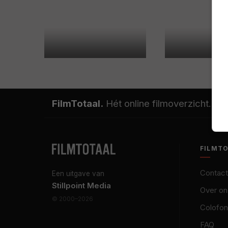
FilmTotaal.
Hét online filmoverzicht.
FILMT
Contact
Een uitgave van
Stillpoint Media
Over on
© 2000–2026
Colofon
FAQ