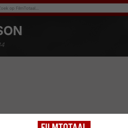
SON
34