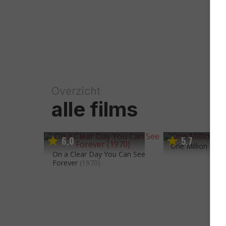
Overzicht
alle films
6
0
5
7
,
,
One Million Years
On a Clear Day You Can See
Forever
(1970)