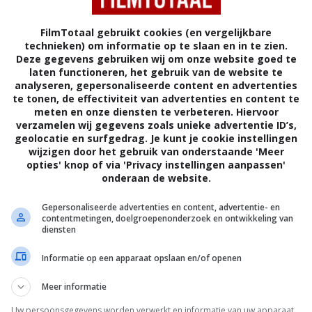
FilmTotaal gebruikt cookies (en vergelijkbare
technieken) om informatie op te slaan en in te zien.
Deze gegevens gebruiken wij om onze website goed te
laten functioneren, het gebruik van de website te
analyseren, gepersonaliseerde content en advertenties
te tonen, de effectiviteit van advertenties en content te
meten en onze diensten te verbeteren. Hiervoor
verzamelen wij gegevens zoals unieke advertentie ID’s,
geolocatie en surfgedrag. Je kunt je cookie instellingen
wijzigen door het gebruik van onderstaande 'Meer
opties' knop of via 'Privacy instellingen aanpassen'
onderaan de website.
5
9
7
2
,
,
 B.C.
(1966)
She
(1965)
Black Sunday
Gepersonaliseerde advertenties en content, advertentie- en
contentmetingen, doelgroepenonderzoek en ontwikkeling van
diensten
Informatie op een apparaat opslaan en/of openen
Meer informatie
Uw persoonsgegevens worden verwerkt en informatie van uw apparaat