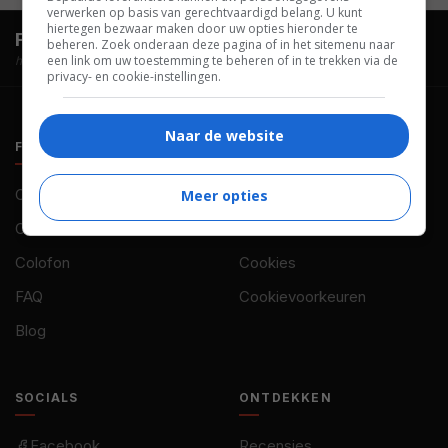
verwerken op basis van gerechtvaardigd belang. U kunt
hiertegen bezwaar maken door uw opties hieronder te
FilmTotaal.
Hét online filmoverzicht.
beheren. Zoek onderaan deze pagina of in het sitemenu naar
een link om uw toestemming te beheren of in te trekken via de
hosted by
privacy- en cookie-instellingen.
Naar de website
FILMTOTAAL
BELEID
Contact
Privacy
Meer opties
Over ons
Voorwaarden
Colofon
Cookies
FAQ
Cookievoorkeuren
Blog
SOCIALS
ONTDEKKEN
Facebook
Recensies