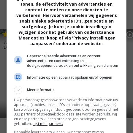
tonen, de effectiviteit van advertenties en
content te meten en onze diensten te
verbeteren. Hiervoor verzamelen wij gegevens
zoals unieke advertentie ID’s, geolocatie en
surfgedrag. Je kunt je cookie instellingen
wijzigen door het gebruik van onderstaande
5
1
5
7
,
,
Road House
(1989)
'Meer opties' knop of via 'Privacy instellingen
Witchboard 2: The Devil's
aanpassen' onderaan de website.
Doorway
(1993)
Gepersonaliseerde advertenties en content,
advertentie- en contentmetingen,
doelgroepenonderzoek en ontwikkeling van diensten
Informatie op een apparaat opslaan en/of openen
Meer informatie
Uw persoonsgegevens worden verwerkt en informatie van uw
apparaat (cookies, unieke ID's en andere apparaatgegevens)
kan worden opgeslagen door, geopend door en gedeeld met
332 partners of specifiek door deze site worden gebruikt. Wij
en onze partners kunnen precieze geolocatiegegevens
gebruiken.
Lijst met partners.
Bepaalde leveranciers kunnen uw persoonsgegevens