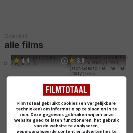
Overzicht
alle films
4
4
3
8
,
,
Chick Fight
(2020)
Jason Goes to Hell: The Final
Friday
(1993)
FilmTotaal gebruikt cookies (en vergelijkbare
technieken) om informatie op te slaan en in te
zien. Deze gegevens gebruiken wij om onze
website goed te laten functioneren, het gebruik
van de website te analyseren,
gepersonaliseerde content en advertenties te