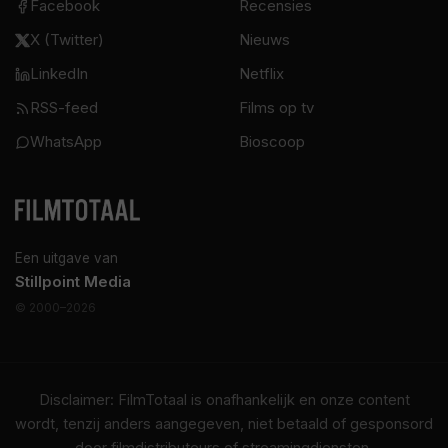
Facebook
Recensies
X (Twitter)
Nieuws
LinkedIn
Netflix
RSS-feed
Films op tv
WhatsApp
Bioscoop
Een uitgave van
Stillpoint Media
© 2000–2026
Disclaimer: FilmTotaal is onafhankelijk en onze content
wordt, tenzij anders aangegeven, niet betaald of gesponsord
door filmdistributeurs of streamingdiensten.