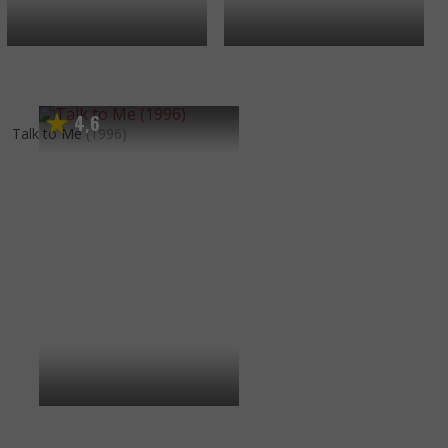
4
6
,
Talk to Me
(1996)