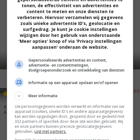
tonen, de effectiviteit van advertenties en
content te meten en onze diensten te
verbeteren. Hiervoor verzamelen wij gegevens
zoals unieke advertentie ID’s, geolocatie en
surfgedrag. Je kunt je cookie instellingen
wijzigen door het gebruik van onderstaande
'Meer opties' knop of via 'Privacy instellingen
aanpassen' onderaan de website.
Gepersonaliseerde advertenties en content,
advertentie- en contentmetingen,
doelgroepenonderzoek en ontwikkeling van diensten
Informatie op een apparaat opslaan en/of openen
5
8
6
0
,
,
Meer informatie
A Mother's Fight for Justice
Uw persoonsgegevens worden verwerkt en informatie van uw
Killer Instinct: From the Files of
(2001)
apparaat (cookies, unieke ID's en andere apparaatgegevens)
Agent...
(2003)
kan worden opgeslagen door, geopend door en gedeeld met
332 partners of specifiek door deze site worden gebruikt. Wij
en onze partners kunnen precieze geolocatiegegevens
gebruiken.
Lijst met partners.