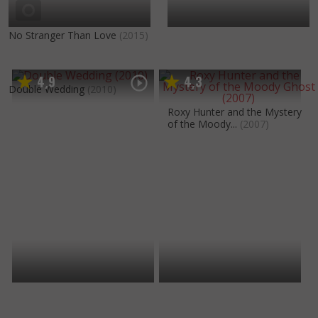
No Stranger Than Love
(2015)
4
9
4
3
,
,
Double Wedding
(2010)
Roxy Hunter and the Mystery
of the Moody...
(2007)