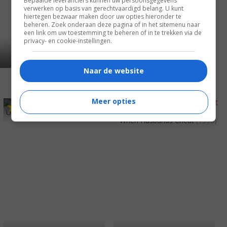
Bepaalde leveranciers kunnen uw persoonsgegevens
verwerken op basis van gerechtvaardigd belang. U kunt
hiertegen bezwaar maken door uw opties hieronder te
beheren. Zoek onderaan deze pagina of in het sitemenu naar
een link om uw toestemming te beheren of in te trekken via de
privacy- en cookie-instellingen.
Naar de website
Meer opties
4
9
4
0
,
,
Ultimate Deception
(1999)
When Husbands Cheat
(1998)