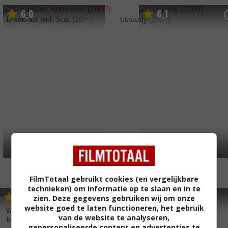
6
0
6
1
,
,
Breakfast with Scot
(2007)
Custody
(2007)
FilmTotaal gebruikt cookies (en vergelijkbare
technieken) om informatie op te slaan en in te
6
1
6
0
,
,
zien. Deze gegevens gebruiken wij om onze
Cool Money
(2005)
website goed te laten functioneren, het gebruik
Why I Wore Lipstick to My
van de website te analyseren,
Mastectomy
(2006)
gepersonaliseerde content en advertenties te