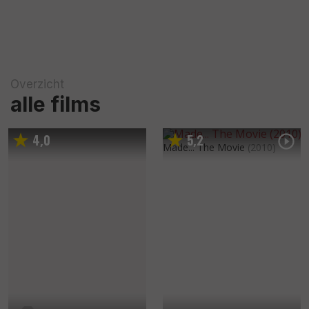
Overzicht
alle films
4
0
5
2
,
,
Made... The Movie
(2010)