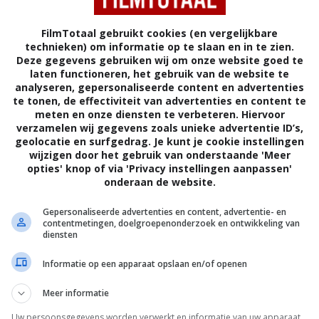
FilmTotaal gebruikt cookies (en vergelijkbare
technieken) om informatie op te slaan en in te zien.
Deze gegevens gebruiken wij om onze website goed te
laten functioneren, het gebruik van de website te
analyseren, gepersonaliseerde content en advertenties
te tonen, de effectiviteit van advertenties en content te
meten en onze diensten te verbeteren. Hiervoor
verzamelen wij gegevens zoals unieke advertentie ID’s,
geolocatie en surfgedrag. Je kunt je cookie instellingen
ms
wijzigen door het gebruik van onderstaande 'Meer
opties' knop of via 'Privacy instellingen aanpassen'
onderaan de website.
6
9
,
In Broad Daylight
(1991)
Gepersonaliseerde advertenties en content, advertentie- en
contentmetingen, doelgroepenonderzoek en ontwikkeling van
diensten
Informatie op een apparaat opslaan en/of openen
Meer informatie
Uw persoonsgegevens worden verwerkt en informatie van uw apparaat