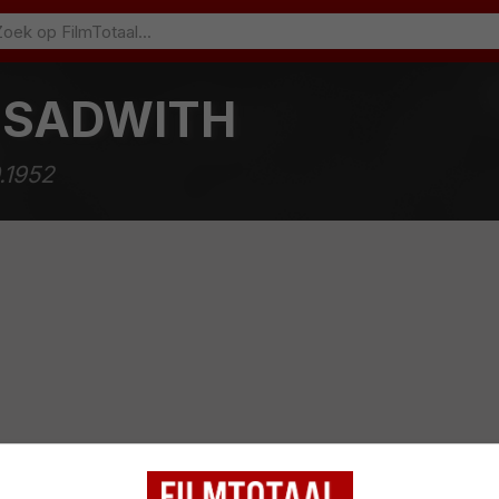
 SADWITH
.1952