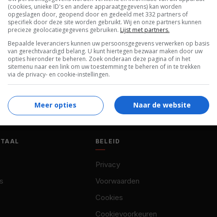
(cookies, unieke ID's en andere apparaatgegevens) kan worden
opgeslagen door, geopend door en gedeeld met 332 partners of
specifiek door deze site worden gebruikt. Wij en onze partners kunnen
precieze geolocatiegegevens gebruiken.
Lijst met partners.
Bepaalde leveranciers kunnen uw persoonsgegevens verwerken op basis
van gerechtvaardigd belang. U kunt hiertegen bezwaar maken door uw
opties hieronder te beheren. Zoek onderaan deze pagina of in het
sitemenu naar een link om uw toestemming te beheren of in te trekken
via de privacy- en cookie-instellingen.
Meer opties
Naar de website
OTAAL
BELEID
Privacy
s
Voorwaarden
Cookies
Cookievoorkeuren