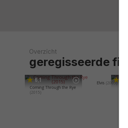
Overzicht
geregisseerde fil
6
1
7
0
,
,
Elvis
(2005)
Coming Through the Rye
(2015)