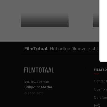
FilmTotaal.
Hét online filmoverzicht.
FILMT
Contact
Een uitgave van
Stillpoint Media
Over on
© 2000–2026
Colofon
FAQ