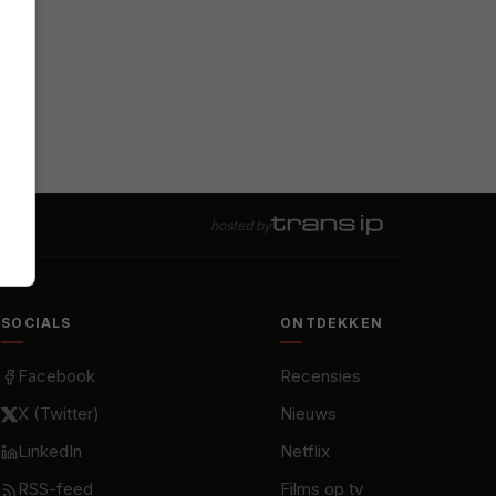
hosted by
SOCIALS
ONTDEKKEN
Facebook
Recensies
X (Twitter)
Nieuws
LinkedIn
Netflix
RSS-feed
Films op tv