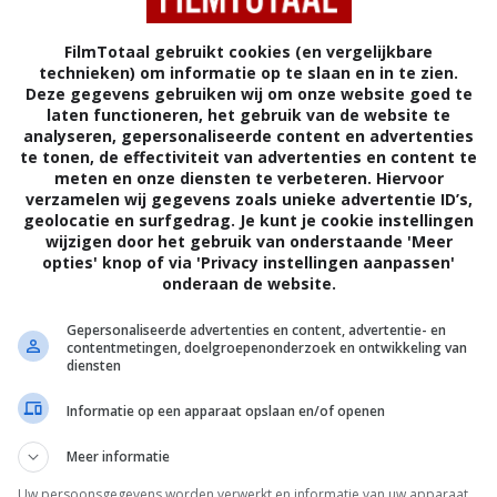
FilmTotaal gebruikt cookies (en vergelijkbare
technieken) om informatie op te slaan en in te zien.
Deze gegevens gebruiken wij om onze website goed te
laten functioneren, het gebruik van de website te
analyseren, gepersonaliseerde content en advertenties
te tonen, de effectiviteit van advertenties en content te
meten en onze diensten te verbeteren. Hiervoor
verzamelen wij gegevens zoals unieke advertentie ID’s,
geolocatie en surfgedrag. Je kunt je cookie instellingen
ms
wijzigen door het gebruik van onderstaande 'Meer
opties' knop of via 'Privacy instellingen aanpassen'
onderaan de website.
4
0
,
Blank Check
(1994)
Gepersonaliseerde advertenties en content, advertentie- en
contentmetingen, doelgroepenonderzoek en ontwikkeling van
diensten
Informatie op een apparaat opslaan en/of openen
Meer informatie
Uw persoonsgegevens worden verwerkt en informatie van uw apparaat