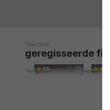
Overzicht
geregisseerde fil
3
5
5
2
,
,
The Fog
(2005)
Stigmata
(1999)