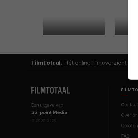
FilmTotaal.
Hét online filmoverzicht.
FILMT
Contact
Een uitgave van
Stillpoint Media
Over on
© 2000–2026
Colofon
FAQ