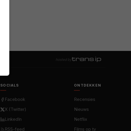
hosted by
SOCIALS
ONTDEKKEN
Facebook
Recensies
X (Twitter)
Nieuws
LinkedIn
Netflix
RSS-feed
Films op tv