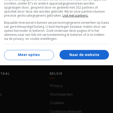
(cookies, unieke ID's en andere apparaatgegevens) kan worden
opgeslagen door, geopend door en gedeeld met 332 partners of
specifiek door deze site worden gebruikt. Wij en onze partners kunnen
precieze geolocatiegegevens gebruiken.
Lijst met partners.
Bepaalde leveranciers kunnen uw persoonsgegevens verwerken op basis
van gerechtvaardigd belang. U kunt hiertegen bezwaar maken door uw
opties hieronder te beheren. Zoek onderaan deze pagina of in het
sitemenu naar een link om uw toestemming te beheren of in te trekken
via de privacy- en cookie-instellingen.
Meer opties
Naar de website
OTAAL
BELEID
Privacy
s
Voorwaarden
Cookies
Cookievoorkeuren