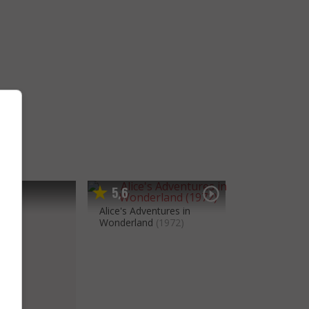
5
6
,
Alice's Adventures in
Wonderland
(1972)