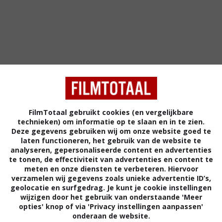
FilmTotaal gebruikt cookies (en vergelijkbare
technieken) om informatie op te slaan en in te zien.
Deze gegevens gebruiken wij om onze website goed te
4
1
5
8
,
,
laten functioneren, het gebruik van de website te
(1987)
analyseren, gepersonaliseerde content en advertenties
The Emperor's New Clothes
te tonen, de effectiviteit van advertenties en content te
(1987)
meten en onze diensten te verbeteren. Hiervoor
verzamelen wij gegevens zoals unieke advertentie ID’s,
geolocatie en surfgedrag. Je kunt je cookie instellingen
wijzigen door het gebruik van onderstaande 'Meer
opties' knop of via 'Privacy instellingen aanpassen'
onderaan de website.