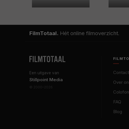
FilmTotaal.
Hét online filmoverzicht.
FILMT
Contact
Een uitgave van
Stillpoint Media
Over on
© 2000–2026
Colofon
FAQ
Blog