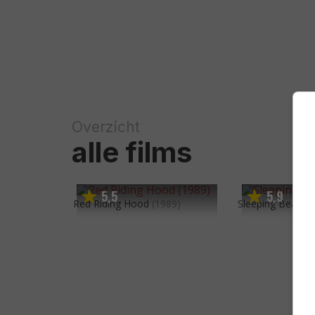
Overzicht
alle films
5
5
5
9
,
,
Red Riding Hood
(1989)
Sleeping Beauty