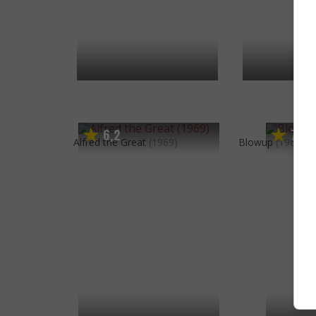
6
2
7
6
,
,
Alfred the Great
(1969)
Blowup
(1966)