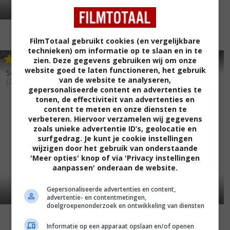
FilmTotaal gebruikt cookies (en vergelijkbare
technieken) om informatie op te slaan en in te
4
4
5
0
,
,
zien. Deze gegevens gebruiken wij om onze
website goed te laten functioneren, het gebruik
Sex Files: Sexually Bewitched
van de website te analyseren,
(2000)
gepersonaliseerde content en advertenties te
tonen, de effectiviteit van advertenties en
content te meten en onze diensten te
verbeteren. Hiervoor verzamelen wij gegevens
zoals unieke advertentie ID’s, geolocatie en
surfgedrag. Je kunt je cookie instellingen
wijzigen door het gebruik van onderstaande
'Meer opties' knop of via 'Privacy instellingen
aanpassen' onderaan de website.
Gepersonaliseerde advertenties en content,
advertentie- en contentmetingen,
doelgroepenonderzoek en ontwikkeling van diensten
Sinful Obsession
(1999)
Informatie op een apparaat opslaan en/of openen