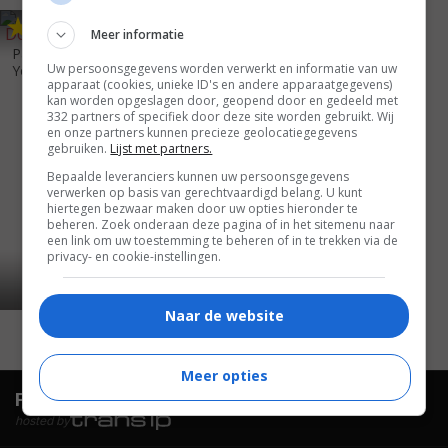
4
8
,
Meer informatie
Passion and Romance: Double
Uw persoonsgegevens worden verwerkt en informatie van uw
Your Pleasur...
(1997)
apparaat (cookies, unieke ID's en andere apparaatgegevens)
kan worden opgeslagen door, geopend door en gedeeld met
332 partners of specifiek door deze site worden gebruikt. Wij
en onze partners kunnen precieze geolocatiegegevens
gebruiken.
Lijst met partners.
Bepaalde leveranciers kunnen uw persoonsgegevens
verwerken op basis van gerechtvaardigd belang. U kunt
hiertegen bezwaar maken door uw opties hieronder te
beheren. Zoek onderaan deze pagina of in het sitemenu naar
een link om uw toestemming te beheren of in te trekken via de
privacy- en cookie-instellingen.
Naar de website
Meer opties
FilmTotaal.
Hét online filmoverzicht.
hosted by