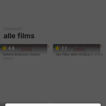
Overzicht
alle films
4
6
7
1
,
,
Behind Bedroom Doors
Sex Files: Alien Erotica II
(2000)
(2003)