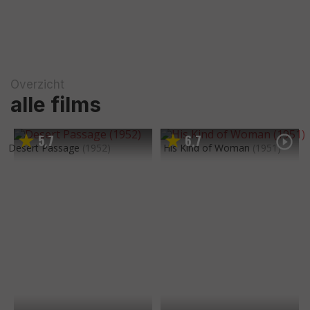
Overzicht
alle films
5
7
6
7
,
,
Desert Passage
(1952)
His Kind of Woman
(1951)