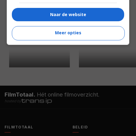
Naar de website
Meer opties
FilmTotaal.
Hét online filmoverzicht.
hosted by
FILMTOTAAL
BELEID