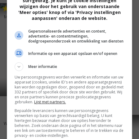
surfgedrag. Je kunt je cookie instellingen
wijzigen door het gebruik van onderstaande
8
1
7
8
,
,
'Meer opties' knop of via 'Privacy instellingen
My Darling Clementine
(1946)
The Magnificent Ambersons
aanpassen' onderaan de website.
(1942)
Gepersonaliseerde advertenties en content,
advertentie- en contentmetingen,
doelgroepenonderzoek en ontwikkeling van diensten
Informatie op een apparaat opslaan en/of openen
Meer informatie
Uw persoonsgegevens worden verwerkt en informatie van uw
apparaat (cookies, unieke ID's en andere apparaatgegevens)
kan worden opgeslagen door, geopend door en gedeeld met
332 partners of specifiek door deze site worden gebruikt. Wij
en onze partners kunnen precieze geolocatiegegevens
gebruiken.
Lijst met partners.
Bepaalde leveranciers kunnen uw persoonsgegevens
verwerken op basis van gerechtvaardigd belang. U kunt
5
5
8
0
,
,
hiertegen bezwaar maken door uw opties hieronder te
Wagon Train
(1940)
Stagecoach
(1939)
beheren. Zoek onderaan deze pagina of in het sitemenu naar
een link om uw toestemming te beheren of in te trekken via de
privacy- en cookie-instellingen.