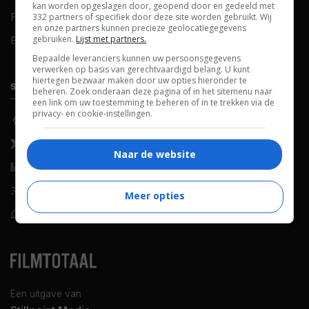
kan worden opgeslagen door, geopend door en gedeeld met
FAQ
Cookievoorkeuren
332 partners of specifiek door deze site worden gebruikt. Wij
en onze partners kunnen precieze geolocatiegegevens
gebruiken.
Lijst met partners.
Blog
Bepaalde leveranciers kunnen uw persoonsgegevens
verwerken op basis van gerechtvaardigd belang. U kunt
hiertegen bezwaar maken door uw opties hieronder te
SOCIALS
ONTDEKKEN
beheren. Zoek onderaan deze pagina of in het sitemenu naar
een link om uw toestemming te beheren of in te trekken via de
privacy- en cookie-instellingen.
Facebook
Recensies
X (Twitter)
Nieuws
Naar de website
LinkedIn
Netflix
RSS-feed
Films op tv
Meer opties
WhatsApp
Bioscoop
Een uitgave van