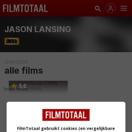
JASON LANSING
Overzicht
alle films
5
0
,
Smart House
(1999)
FilmTotaal gebruikt cookies (en vergelijkbare