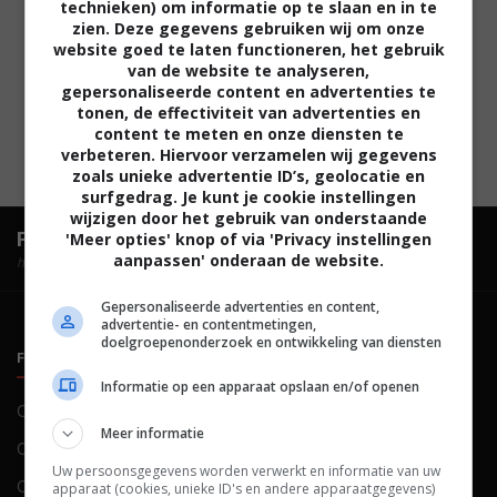
technieken) om informatie op te slaan en in te
zien. Deze gegevens gebruiken wij om onze
website goed te laten functioneren, het gebruik
van de website te analyseren,
gepersonaliseerde content en advertenties te
tonen, de effectiviteit van advertenties en
content te meten en onze diensten te
verbeteren. Hiervoor verzamelen wij gegevens
zoals unieke advertentie ID’s, geolocatie en
surfgedrag. Je kunt je cookie instellingen
wijzigen door het gebruik van onderstaande
FilmTotaal.
Hét online filmoverzicht.
'Meer opties' knop of via 'Privacy instellingen
aanpassen' onderaan de website.
hosted by
Gepersonaliseerde advertenties en content,
advertentie- en contentmetingen,
doelgroepenonderzoek en ontwikkeling van diensten
FILMTOTAAL
BELEID
Informatie op een apparaat opslaan en/of openen
Contact
Privacy
Meer informatie
Over ons
Voorwaarden
Uw persoonsgegevens worden verwerkt en informatie van uw
Colofon
Cookies
apparaat (cookies, unieke ID's en andere apparaatgegevens)