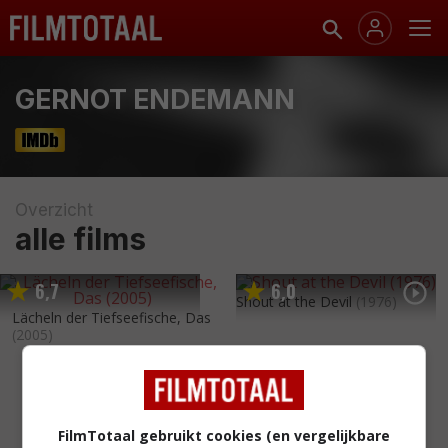
GERNOT ENDEMANN
Overzicht
alle films
6
7
6
0
,
,
Shout at the Devil
(1976)
Lächeln der Tiefseefische, Das
(2005)
FilmTotaal gebruikt cookies (en vergelijkbare