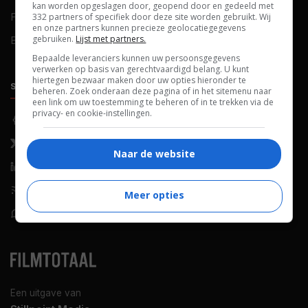
kan worden opgeslagen door, geopend door en gedeeld met
FAQ
Cookievoorkeuren
332 partners of specifiek door deze site worden gebruikt. Wij
en onze partners kunnen precieze geolocatiegegevens
gebruiken.
Lijst met partners.
Blog
Bepaalde leveranciers kunnen uw persoonsgegevens
verwerken op basis van gerechtvaardigd belang. U kunt
hiertegen bezwaar maken door uw opties hieronder te
SOCIALS
ONTDEKKEN
beheren. Zoek onderaan deze pagina of in het sitemenu naar
een link om uw toestemming te beheren of in te trekken via de
privacy- en cookie-instellingen.
Facebook
Recensies
X (Twitter)
Nieuws
Naar de website
LinkedIn
Netflix
RSS-feed
Films op tv
Meer opties
WhatsApp
Bioscoop
Een uitgave van