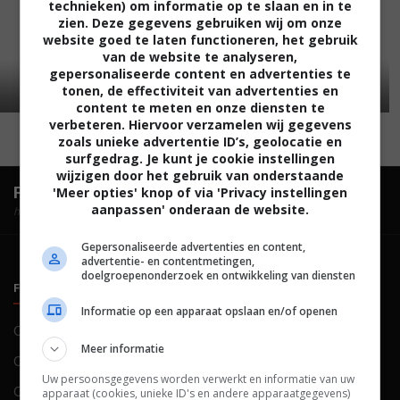
technieken) om informatie op te slaan en in te
zien. Deze gegevens gebruiken wij om onze
website goed te laten functioneren, het gebruik
van de website te analyseren,
gepersonaliseerde content en advertenties te
tonen, de effectiviteit van advertenties en
content te meten en onze diensten te
verbeteren. Hiervoor verzamelen wij gegevens
zoals unieke advertentie ID’s, geolocatie en
surfgedrag. Je kunt je cookie instellingen
wijzigen door het gebruik van onderstaande
FilmTotaal.
Hét online filmoverzicht.
'Meer opties' knop of via 'Privacy instellingen
aanpassen' onderaan de website.
hosted by
Gepersonaliseerde advertenties en content,
advertentie- en contentmetingen,
doelgroepenonderzoek en ontwikkeling van diensten
FILMTOTAAL
BELEID
Informatie op een apparaat opslaan en/of openen
Contact
Privacy
Meer informatie
Over ons
Voorwaarden
Uw persoonsgegevens worden verwerkt en informatie van uw
Colofon
Cookies
apparaat (cookies, unieke ID's en andere apparaatgegevens)