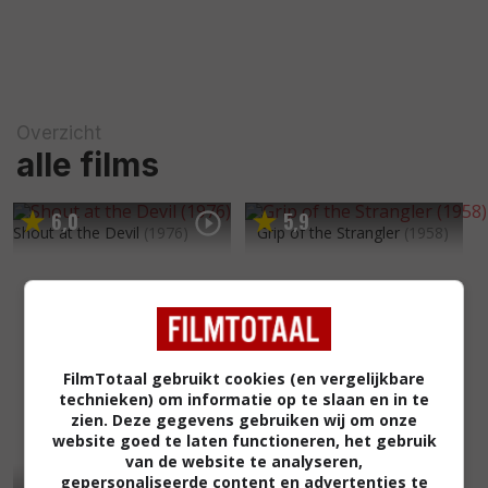
Overzicht
alle films
6
0
5
9
,
,
Shout at the Devil
(1976)
Grip of the Strangler
(1958)
FilmTotaal gebruikt cookies (en vergelijkbare
technieken) om informatie op te slaan en in te
zien. Deze gegevens gebruiken wij om onze
website goed te laten functioneren, het gebruik
van de website te analyseren,
gepersonaliseerde content en advertenties te