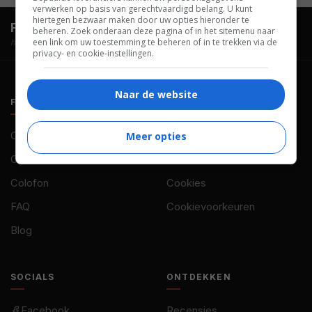
verwerken op basis van gerechtvaardigd belang. U kunt
hiertegen bezwaar maken door uw opties hieronder te
FilmTotaal.
Hét online filmoverzicht.
beheren. Zoek onderaan deze pagina of in het sitemenu naar
een link om uw toestemming te beheren of in te trekken via de
hosted by
privacy- en cookie-instellingen.
Naar de website
FILMTOTAAL
BELEID
Contact
Privacy
Meer opties
Over ons
Voorwaarden
Colofon
Cookies
FAQ
Cookievoorkeuren
Blog
SOCIALS
ONTDEKKEN
Facebook
Recensies