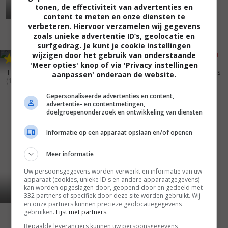
tonen, de effectiviteit van advertenties en
content te meten en onze diensten te
verbeteren. Hiervoor verzamelen wij gegevens
zoals unieke advertentie ID’s, geolocatie en
surfgedrag. Je kunt je cookie instellingen
wijzigen door het gebruik van onderstaande
5
8
5
9
,
,
'Meer opties' knop of via 'Privacy instellingen
The Prince and the Showgirl
Madonna of the Seven Moons
aanpassen' onderaan de website.
(1957)
(1945)
Gepersonaliseerde advertenties en content,
advertentie- en contentmetingen,
doelgroepenonderzoek en ontwikkeling van diensten
Informatie op een apparaat opslaan en/of openen
Meer informatie
Uw persoonsgegevens worden verwerkt en informatie van uw
apparaat (cookies, unieke ID's en andere apparaatgegevens)
kan worden opgeslagen door, geopend door en gedeeld met
332 partners of specifiek door deze site worden gebruikt. Wij
en onze partners kunnen precieze geolocatiegegevens
gebruiken.
Lijst met partners.
Bepaalde leveranciers kunnen uw persoonsgegevens