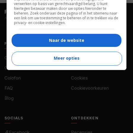
verwerken op basis van gerechtvaardigd belang. U kunt
hiertegen bezwaar maken door uw opties hieronder te
FilmTotaal.
Hét online filmoverzicht.
beheren. Zoek onderaan deze pagina of in het sitemenu naar
een link om uw toestemming te beheren of in te trekken via de
hosted by
privacy- en cookie-instellingen.
Naar de website
FILMTOTAAL
BELEID
Contact
Privacy
Meer opties
Over ons
Voorwaarden
Colofon
Cookies
FAQ
Cookievoorkeuren
Blog
SOCIALS
ONTDEKKEN
Facebook
Recensies