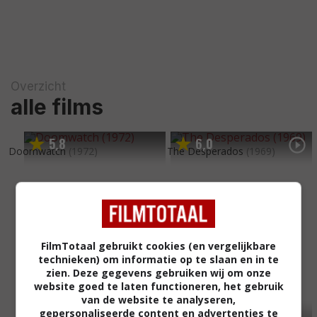
Overzicht
alle films
5
8
6
0
,
,
Doomwatch
(1972)
The Desperados
(1969)
FilmTotaal gebruikt cookies (en vergelijkbare
technieken) om informatie op te slaan en in te
zien. Deze gegevens gebruiken wij om onze
website goed te laten functioneren, het gebruik
van de website te analyseren,
gepersonaliseerde content en advertenties te