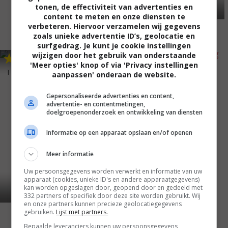
tonen, de effectiviteit van advertenties en
content te meten en onze diensten te
verbeteren. Hiervoor verzamelen wij gegevens
zoals unieke advertentie ID’s, geolocatie en
surfgedrag. Je kunt je cookie instellingen
wijzigen door het gebruik van onderstaande
5
1
5
5
,
,
'Meer opties' knop of via 'Privacy instellingen
The Blood Beast Terror
(1968)
A Countess from Hong Kong
aanpassen' onderaan de website.
(1967)
Gepersonaliseerde advertenties en content,
advertentie- en contentmetingen,
doelgroepenonderzoek en ontwikkeling van diensten
Informatie op een apparaat opslaan en/of openen
Meer informatie
Uw persoonsgegevens worden verwerkt en informatie van uw
apparaat (cookies, unieke ID's en andere apparaatgegevens)
kan worden opgeslagen door, geopend door en gedeeld met
332 partners of specifiek door deze site worden gebruikt. Wij
en onze partners kunnen precieze geolocatiegegevens
gebruiken.
Lijst met partners.
Bepaalde leveranciers kunnen uw persoonsgegevens