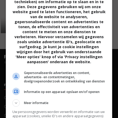
technieken) om informatie op te slaan en in te
zien. Deze gegevens gebruiken wij om onze
website goed te laten functioneren, het gebruik
van de website te analyseren,
gepersonaliseerde content en advertenties te
tonen, de effectiviteit van advertenties en
content te meten en onze diensten te
verbeteren. Hiervoor verzamelen wij gegevens
zoals unieke advertentie ID’s, geolocatie en
surfgedrag. Je kunt je cookie instellingen
wijzigen door het gebruik van onderstaande
FilmTotaal.
Hét online filmoverzicht.
'Meer opties' knop of via 'Privacy instellingen
aanpassen' onderaan de website.
hosted by
Gepersonaliseerde advertenties en content,
advertentie- en contentmetingen,
doelgroepenonderzoek en ontwikkeling van diensten
FILMTOTAAL
BELEID
Informatie op een apparaat opslaan en/of openen
Contact
Privacy
Meer informatie
Over ons
Voorwaarden
Uw persoonsgegevens worden verwerkt en informatie van uw
Colofon
Cookies
apparaat (cookies, unieke ID's en andere apparaatgegevens)