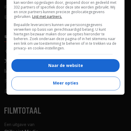
kan worden opgeslagen door, geopend door en gedeeld met
FAQ
Cookievoorkeuren
332 partners of specifiek door deze site worden gebruikt. Wij
en onze partners kunnen precieze geolocatiegegevens
gebruiken.
Lijst met partners.
Blog
Bepaalde leveranciers kunnen uw persoonsgegevens
verwerken op basis van gerechtvaardigd belang. U kunt
hiertegen bezwaar maken door uw opties hieronder te
SOCIALS
ONTDEKKEN
beheren. Zoek onderaan deze pagina of in het sitemenu naar
een link om uw toestemming te beheren of in te trekken via de
privacy- en cookie-instellingen.
Facebook
Recensies
X (Twitter)
Nieuws
Naar de website
LinkedIn
Netflix
RSS-feed
Films op tv
Meer opties
WhatsApp
Bioscoop
Een uitgave van