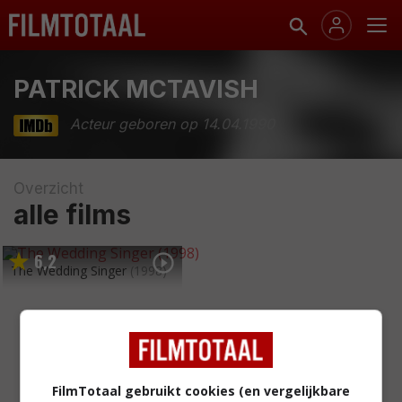
PATRICK MCTAVISH
Acteur geboren op 14.04.1990
Overzicht
alle films
6
2
,
The Wedding Singer
(1998)
FilmTotaal gebruikt cookies (en vergelijkbare