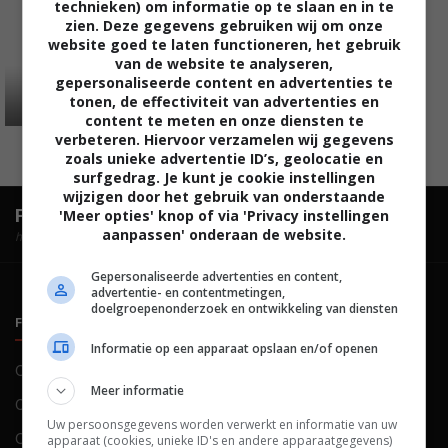
technieken) om informatie op te slaan en in te
zien. Deze gegevens gebruiken wij om onze
website goed te laten functioneren, het gebruik
van de website te analyseren,
gepersonaliseerde content en advertenties te
tonen, de effectiviteit van advertenties en
content te meten en onze diensten te
verbeteren. Hiervoor verzamelen wij gegevens
zoals unieke advertentie ID’s, geolocatie en
surfgedrag. Je kunt je cookie instellingen
wijzigen door het gebruik van onderstaande
FilmTotaal.
Hét online filmoverzicht.
'Meer opties' knop of via 'Privacy instellingen
aanpassen' onderaan de website.
hosted by
Gepersonaliseerde advertenties en content,
advertentie- en contentmetingen,
doelgroepenonderzoek en ontwikkeling van diensten
FILMTOTAAL
BELEID
Informatie op een apparaat opslaan en/of openen
Contact
Privacy
Meer informatie
Over ons
Voorwaarden
Uw persoonsgegevens worden verwerkt en informatie van uw
Colofon
Cookies
apparaat (cookies, unieke ID's en andere apparaatgegevens)