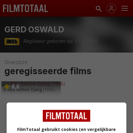
GERD OSWALD
Regisseur geboren op 31.12.1969
Overzicht
geregisseerde films
6
6
,
A Kiss Before Dying
(1956)
FilmTotaal gebruikt cookies (en vergelijkbare