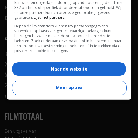
kan worden opgeslagen door, geopend door en gedeeld met
FAQ
Cookievoorkeuren
332 partners of specifiek door deze site worden gebruikt. Wij
en onze partners kunnen precieze geolocatiegegevens
gebruiken.
Lijst met partners.
Blog
Bepaalde leveranciers kunnen uw persoonsgegevens
verwerken op basis van gerechtvaardigd belang. U kunt
hiertegen bezwaar maken door uw opties hieronder te
SOCIALS
ONTDEKKEN
beheren. Zoek onderaan deze pagina of in het sitemenu naar
een link om uw toestemming te beheren of in te trekken via de
privacy- en cookie-instellingen.
Facebook
Recensies
X (Twitter)
Nieuws
Naar de website
LinkedIn
Netflix
RSS-feed
Films op tv
Meer opties
WhatsApp
Bioscoop
Een uitgave van