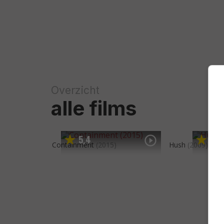
Overzicht
alle films
5
4
5
9
,
,
Containment
(2015)
Hush
(2009)