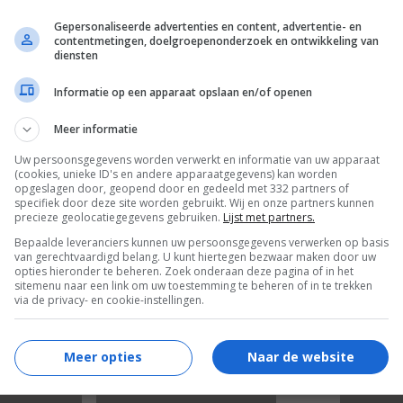
Gepersonaliseerde advertenties en content, advertentie- en
contentmetingen, doelgroepenonderzoek en ontwikkeling van
diensten
Informatie op een apparaat opslaan en/of openen
Meer informatie
Uw persoonsgegevens worden verwerkt en informatie van uw apparaat
7
0
7
5
,
,
(cookies, unieke ID's en andere apparaatgegevens) kan worden
t
(1997)
The Dresser
opgeslagen door, geopend door en gedeeld met 332 partners of
The Lonely Passion of Judith
specifiek door deze site worden gebruikt. Wij en onze partners kunnen
Hearne
(1987)
precieze geolocatiegegevens gebruiken.
Lijst met partners.
Bepaalde leveranciers kunnen uw persoonsgegevens verwerken op basis
van gerechtvaardigd belang. U kunt hiertegen bezwaar maken door uw
opties hieronder te beheren. Zoek onderaan deze pagina of in het
sitemenu naar een link om uw toestemming te beheren of in te trekken
via de privacy- en cookie-instellingen.
Meer opties
Naar de website