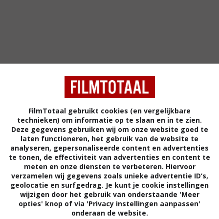
FilmTotaal gebruikt cookies (en vergelijkbare
technieken) om informatie op te slaan en in te zien.
Deze gegevens gebruiken wij om onze website goed te
6
7
6
0
,
,
laten functioneren, het gebruik van de website te
A Room with a View
(2007)
A Christmas C
analyseren, gepersonaliseerde content en advertenties
te tonen, de effectiviteit van advertenties en content te
meten en onze diensten te verbeteren. Hiervoor
verzamelen wij gegevens zoals unieke advertentie ID’s,
geolocatie en surfgedrag. Je kunt je cookie instellingen
wijzigen door het gebruik van onderstaande 'Meer
opties' knop of via 'Privacy instellingen aanpassen'
onderaan de website.