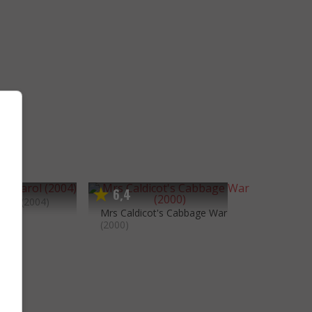
6
4
,
arol
(2004)
Mrs Caldicot's Cabbage War
(2000)