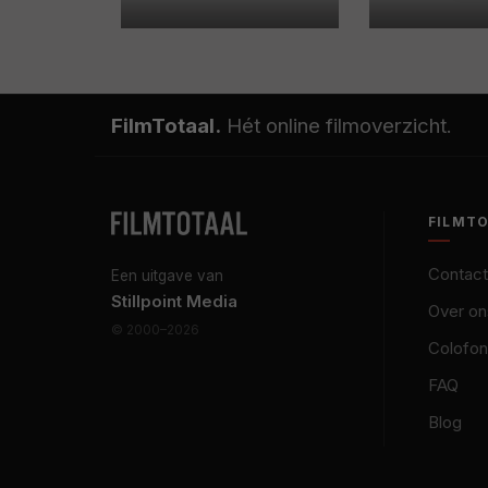
FilmTotaal.
Hét online filmoverzicht.
FILMT
Contact
Een uitgave van
Stillpoint Media
Over on
© 2000–2026
Colofon
FAQ
Blog