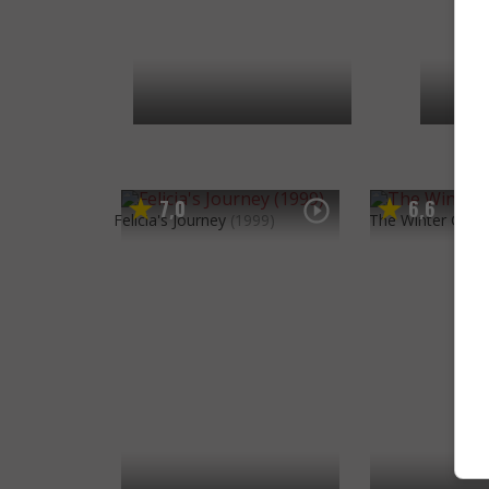
7
0
6
6
,
,
Felicia's Journey
(1999)
The Winter Gues