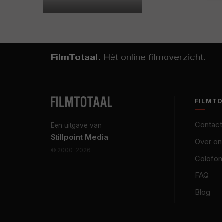
FilmTotaal.
Hét online filmoverzicht.
FILMT
Contact
Een uitgave van
Stillpoint Media
Over on
© 2000–2026
Colofon
FAQ
Blog