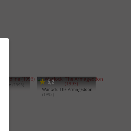
5
2
,
oodline
(1996)
Warlock: The Armageddon
(1993)