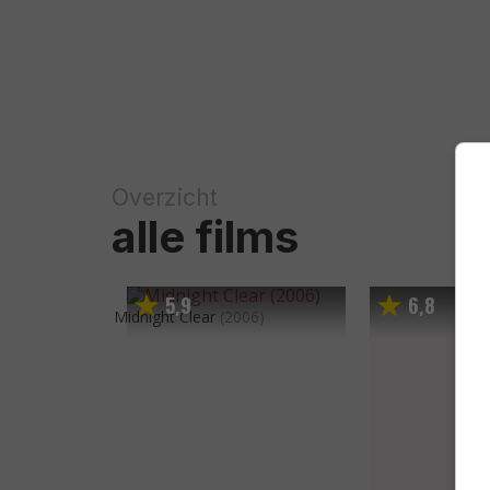
Overzicht
alle films
5
9
6
8
,
,
Midnight Clear
(2006)