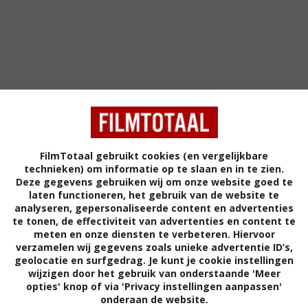
FilmTotaal gebruikt cookies (en vergelijkbare
technieken) om informatie op te slaan en in te zien.
Deze gegevens gebruiken wij om onze website goed te
5
2
4
1
,
,
laten functioneren, het gebruik van de website te
HellBent
(2004)
Hellraiser: Bl
analyseren, gepersonaliseerde content en advertenties
te tonen, de effectiviteit van advertenties en content te
meten en onze diensten te verbeteren. Hiervoor
verzamelen wij gegevens zoals unieke advertentie ID’s,
geolocatie en surfgedrag. Je kunt je cookie instellingen
wijzigen door het gebruik van onderstaande 'Meer
opties' knop of via 'Privacy instellingen aanpassen'
onderaan de website.