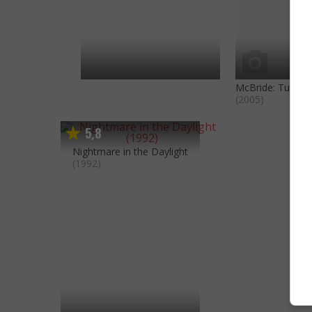
McBride: Tune in
(2005)
5
8
,
Nightmare in the Daylight
(1992)