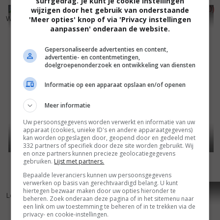
surfgedrag. Je kunt je cookie instellingen
wijzigen door het gebruik van onderstaande
7
0
6
5
,
,
Waterloo Bridge
(1940)
Dance, Girl, Dance
(1940)
'Meer opties' knop of via 'Privacy instellingen
aanpassen' onderaan de website.
Gepersonaliseerde advertenties en content,
advertentie- en contentmetingen,
doelgroepenonderzoek en ontwikkeling van diensten
Informatie op een apparaat opslaan en/of openen
Meer informatie
Uw persoonsgegevens worden verwerkt en informatie van uw
apparaat (cookies, unieke ID's en andere apparaatgegevens)
kan worden opgeslagen door, geopend door en gedeeld met
332 partners of specifiek door deze site worden gebruikt. Wij
en onze partners kunnen precieze geolocatiegegevens
gebruiken.
Lijst met partners.
Bepaalde leveranciers kunnen uw persoonsgegevens
verwerken op basis van gerechtvaardigd belang. U kunt
7
7
7
9
,
,
hiertegen bezwaar maken door uw opties hieronder te
Love Affair
(1939)
Dodsworth
(1936)
beheren. Zoek onderaan deze pagina of in het sitemenu naar
een link om uw toestemming te beheren of in te trekken via de
privacy- en cookie-instellingen.