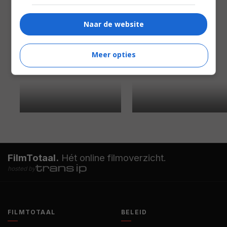
Naar de website
Meer opties
FilmTotaal.
Hét online filmoverzicht.
hosted by
FILMTOTAAL
BELEID