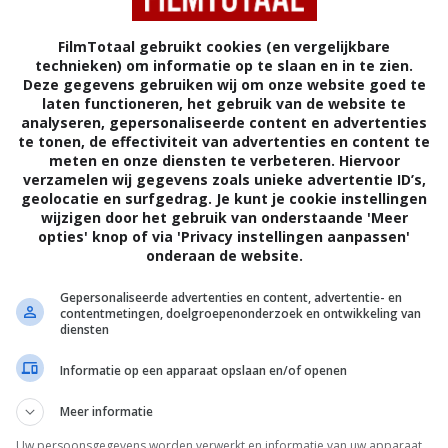
FilmTotaal gebruikt cookies (en vergelijkbare
technieken) om informatie op te slaan en in te zien.
Deze gegevens gebruiken wij om onze website goed te
laten functioneren, het gebruik van de website te
analyseren, gepersonaliseerde content en advertenties
te tonen, de effectiviteit van advertenties en content te
meten en onze diensten te verbeteren. Hiervoor
verzamelen wij gegevens zoals unieke advertentie ID’s,
geolocatie en surfgedrag. Je kunt je cookie instellingen
wijzigen door het gebruik van onderstaande 'Meer
opties' knop of via 'Privacy instellingen aanpassen'
onderaan de website.
6
2
,
05)
The Truth About Jane
(2000)
Gepersonaliseerde advertenties en content, advertentie- en
contentmetingen, doelgroepenonderzoek en ontwikkeling van
diensten
Informatie op een apparaat opslaan en/of openen
Meer informatie
Uw persoonsgegevens worden verwerkt en informatie van uw apparaat