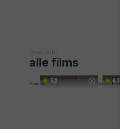
Overzicht
alle films
5
2
6
7
,
,
Reunion
(2024)
Annie's Point
(20