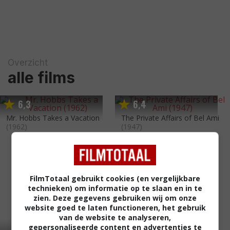
Overzicht
alle films
6
3
6
4
,
,
Mr. Hobbs Takes a Vacation
The Private Affairs of Bel Ami
(1962)
(1947)
FilmTotaal gebruikt cookies (en vergelijkbare
technieken) om informatie op te slaan en in te
zien. Deze gegevens gebruiken wij om onze
website goed te laten functioneren, het gebruik
van de website te analyseren,
gepersonaliseerde content en advertenties te