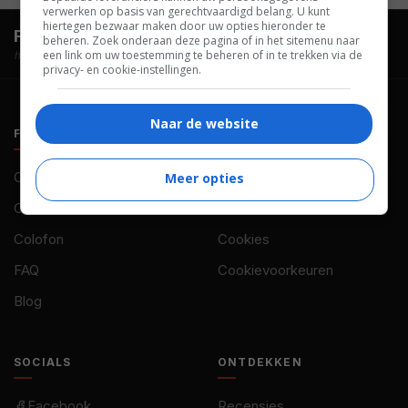
verwerken op basis van gerechtvaardigd belang. U kunt
hiertegen bezwaar maken door uw opties hieronder te
FilmTotaal.
Hét online filmoverzicht.
beheren. Zoek onderaan deze pagina of in het sitemenu naar
een link om uw toestemming te beheren of in te trekken via de
hosted by
privacy- en cookie-instellingen.
Naar de website
FILMTOTAAL
BELEID
Contact
Privacy
Meer opties
Over ons
Voorwaarden
Colofon
Cookies
FAQ
Cookievoorkeuren
Blog
SOCIALS
ONTDEKKEN
Facebook
Recensies