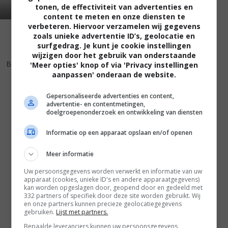
tonen, de effectiviteit van advertenties en
content te meten en onze diensten te
verbeteren. Hiervoor verzamelen wij gegevens
zoals unieke advertentie ID’s, geolocatie en
surfgedrag. Je kunt je cookie instellingen
wijzigen door het gebruik van onderstaande
6
4
,
Boy Meets Girl
(1938)
'Meer opties' knop of via 'Privacy instellingen
aanpassen' onderaan de website.
Gepersonaliseerde advertenties en content,
advertentie- en contentmetingen,
doelgroepenonderzoek en ontwikkeling van diensten
Informatie op een apparaat opslaan en/of openen
Meer informatie
Uw persoonsgegevens worden verwerkt en informatie van uw
apparaat (cookies, unieke ID's en andere apparaatgegevens)
kan worden opgeslagen door, geopend door en gedeeld met
332 partners of specifiek door deze site worden gebruikt. Wij
en onze partners kunnen precieze geolocatiegegevens
gebruiken.
Lijst met partners.
Bepaalde leveranciers kunnen uw persoonsgegevens