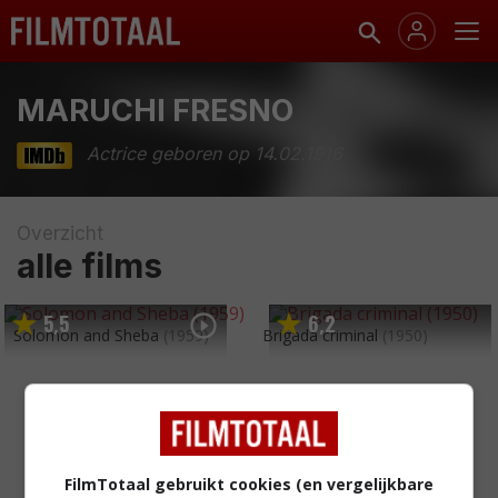
MARUCHI FRESNO
Actrice geboren op 14.02.1916
Overzicht
alle films
5
5
6
2
,
,
Solomon and Sheba
(1959)
Brigada criminal
(1950)
FilmTotaal gebruikt cookies (en vergelijkbare