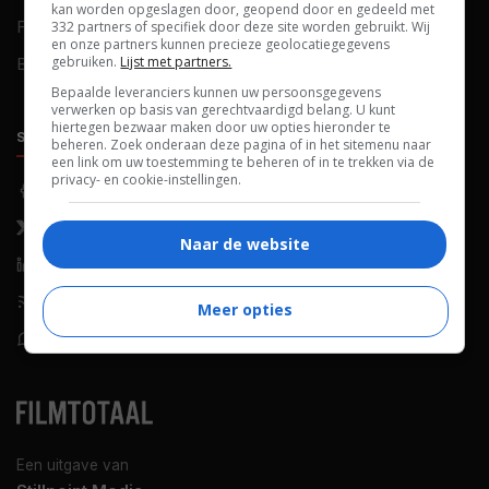
kan worden opgeslagen door, geopend door en gedeeld met
FAQ
Cookievoorkeuren
332 partners of specifiek door deze site worden gebruikt. Wij
en onze partners kunnen precieze geolocatiegegevens
gebruiken.
Lijst met partners.
Blog
Bepaalde leveranciers kunnen uw persoonsgegevens
verwerken op basis van gerechtvaardigd belang. U kunt
hiertegen bezwaar maken door uw opties hieronder te
SOCIALS
ONTDEKKEN
beheren. Zoek onderaan deze pagina of in het sitemenu naar
een link om uw toestemming te beheren of in te trekken via de
privacy- en cookie-instellingen.
Facebook
Recensies
X (Twitter)
Nieuws
Naar de website
LinkedIn
Netflix
RSS-feed
Films op tv
Meer opties
WhatsApp
Bioscoop
Een uitgave van