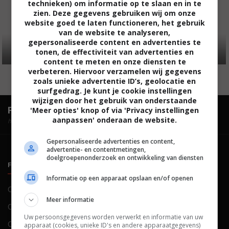
technieken) om informatie op te slaan en in te
zien. Deze gegevens gebruiken wij om onze
website goed te laten functioneren, het gebruik
van de website te analyseren,
gepersonaliseerde content en advertenties te
tonen, de effectiviteit van advertenties en
content te meten en onze diensten te
verbeteren. Hiervoor verzamelen wij gegevens
zoals unieke advertentie ID’s, geolocatie en
surfgedrag. Je kunt je cookie instellingen
wijzigen door het gebruik van onderstaande
FilmTotaal.
Hét online filmoverzicht.
'Meer opties' knop of via 'Privacy instellingen
aanpassen' onderaan de website.
hosted by
Gepersonaliseerde advertenties en content,
advertentie- en contentmetingen,
doelgroepenonderzoek en ontwikkeling van diensten
FILMTOTAAL
BELEID
Informatie op een apparaat opslaan en/of openen
Contact
Privacy
Meer informatie
Over ons
Voorwaarden
Uw persoonsgegevens worden verwerkt en informatie van uw
Colofon
Cookies
apparaat (cookies, unieke ID's en andere apparaatgegevens)