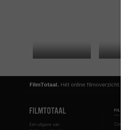
FilmTotaal.
Hét online filmoverzicht.
FILMT
Contact
Een uitgave van