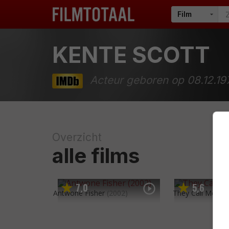
KENTE SCOTT
Acteur geboren op 08.12.19
Overzicht
alle films
7
0
5
6
,
,
Antwone Fisher
(2002)
They Call Me Sirr