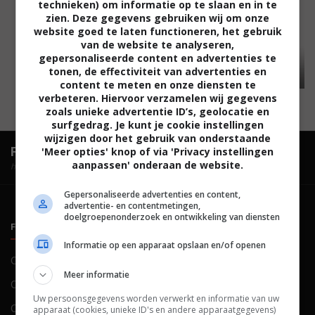
technieken) om informatie op te slaan en in te
zien. Deze gegevens gebruiken wij om onze
website goed te laten functioneren, het gebruik
van de website te analyseren,
gepersonaliseerde content en advertenties te
tonen, de effectiviteit van advertenties en
content te meten en onze diensten te
verbeteren. Hiervoor verzamelen wij gegevens
zoals unieke advertentie ID’s, geolocatie en
surfgedrag. Je kunt je cookie instellingen
wijzigen door het gebruik van onderstaande
FilmTotaal.
Hét online filmoverzicht.
'Meer opties' knop of via 'Privacy instellingen
aanpassen' onderaan de website.
hosted by
Gepersonaliseerde advertenties en content,
advertentie- en contentmetingen,
doelgroepenonderzoek en ontwikkeling van diensten
FILMTOTAAL
BELEID
Informatie op een apparaat opslaan en/of openen
Contact
Privacy
Meer informatie
Over ons
Voorwaarden
Uw persoonsgegevens worden verwerkt en informatie van uw
Colofon
Cookies
apparaat (cookies, unieke ID's en andere apparaatgegevens)