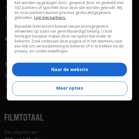
kan worden opgeslagen door, geopend door en gedeeld met
FAQ
Cookievoorkeuren
332 partners of specifiek door deze site worden gebruikt. Wij
en onze partners kunnen precieze geolocatiegegevens
gebruiken.
Lijst met partners.
Blog
Bepaalde leveranciers kunnen uw persoonsgegevens
verwerken op basis van gerechtvaardigd belang. U kunt
hiertegen bezwaar maken door uw opties hieronder te
SOCIALS
ONTDEKKEN
beheren. Zoek onderaan deze pagina of in het sitemenu naar
een link om uw toestemming te beheren of in te trekken via de
privacy- en cookie-instellingen.
Facebook
Recensies
X (Twitter)
Nieuws
Naar de website
LinkedIn
Netflix
RSS-feed
Films op tv
Meer opties
WhatsApp
Bioscoop
Een uitgave van