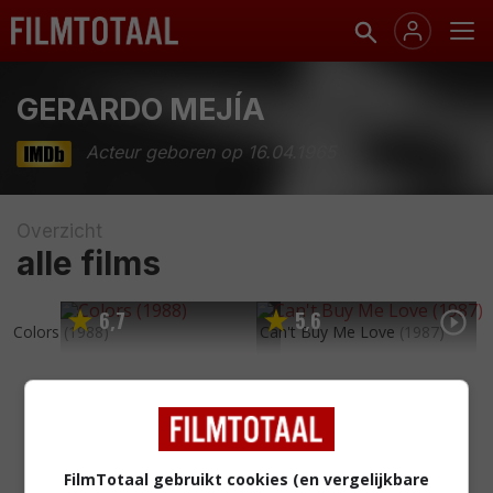
GERARDO MEJÍA
Acteur geboren op 16.04.1965
Overzicht
alle films
6
7
5
6
,
,
Colors
(1988)
Can't Buy Me Love
(1987)
FilmTotaal gebruikt cookies (en vergelijkbare