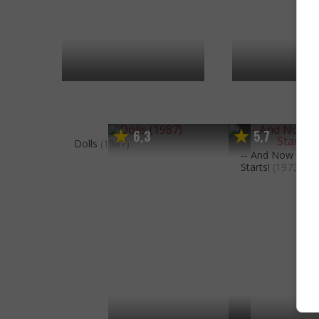
6
3
5
7
,
,
Dolls
(1987)
-- And Now the 
Starts!
(1973)