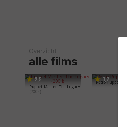
Overzicht
alle films
2
9
3
7
,
,
Retro Puppet Ma
Puppet Master: The Legacy
(2004)