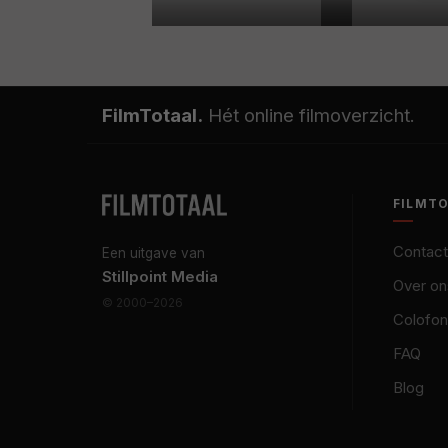
FilmTotaal.
Hét online filmoverzicht.
FILMT
Contact
Een uitgave van
Stillpoint Media
Over on
© 2000–2026
Colofon
FAQ
Blog