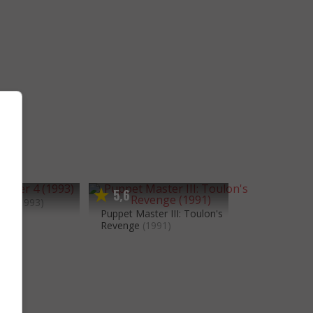
5
6
,
r 4
(1993)
Puppet Master III: Toulon's
Revenge
(1991)