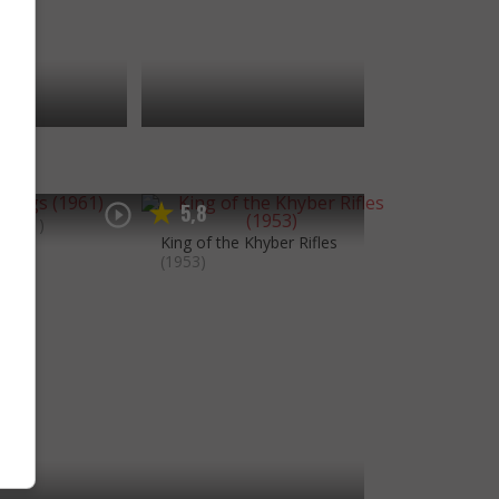
5
8
,
(1961)
King of the Khyber Rifles
(1953)