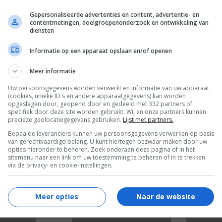
Gepersonaliseerde advertenties en content, advertentie- en
contentmetingen, doelgroepenonderzoek en ontwikkeling van
diensten
Informatie op een apparaat opslaan en/of openen
Meer informatie
Uw persoonsgegevens worden verwerkt en informatie van uw apparaat
6
4
6
8
,
,
(cookies, unieke ID's en andere apparaatgegevens) kan worden
Taras Bulba
(1962)
King of Kings
opgeslagen door, geopend door en gedeeld met 332 partners of
Screaming
specifiek door deze site worden gebruikt. Wij en onze partners kunnen
precieze geolocatiegegevens gebruiken.
Lijst met partners.
Bepaalde leveranciers kunnen uw persoonsgegevens verwerken op basis
van gerechtvaardigd belang. U kunt hiertegen bezwaar maken door uw
opties hieronder te beheren. Zoek onderaan deze pagina of in het
sitemenu naar een link om uw toestemming te beheren of in te trekken
via de privacy- en cookie-instellingen.
Meer opties
Naar de website