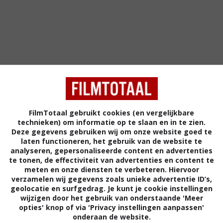
FilmTotaal gebruikt cookies (en vergelijkbare
technieken) om informatie op te slaan en in te zien.
Deze gegevens gebruiken wij om onze website goed te
4
8
5
0
,
,
laten functioneren, het gebruik van de website te
ster
(1999)
Puppet Maste
analyseren, gepersonaliseerde content en advertenties
Puppet Master 5: The Final
te tonen, de effectiviteit van advertenties en content te
Chapter
(1994)
meten en onze diensten te verbeteren. Hiervoor
verzamelen wij gegevens zoals unieke advertentie ID’s,
geolocatie en surfgedrag. Je kunt je cookie instellingen
wijzigen door het gebruik van onderstaande 'Meer
opties' knop of via 'Privacy instellingen aanpassen'
onderaan de website.