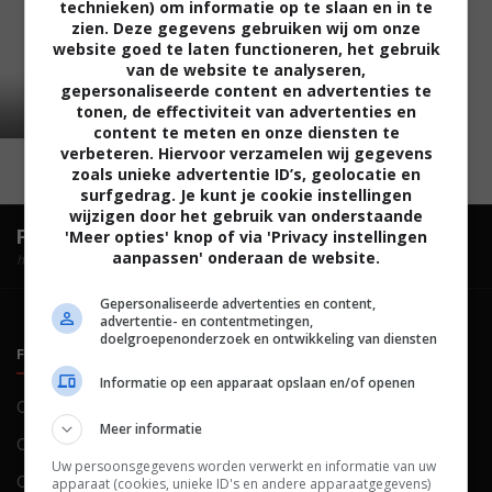
technieken) om informatie op te slaan en in te
zien. Deze gegevens gebruiken wij om onze
website goed te laten functioneren, het gebruik
van de website te analyseren,
gepersonaliseerde content en advertenties te
tonen, de effectiviteit van advertenties en
content te meten en onze diensten te
verbeteren. Hiervoor verzamelen wij gegevens
zoals unieke advertentie ID’s, geolocatie en
surfgedrag. Je kunt je cookie instellingen
wijzigen door het gebruik van onderstaande
FilmTotaal.
Hét online filmoverzicht.
'Meer opties' knop of via 'Privacy instellingen
aanpassen' onderaan de website.
hosted by
Gepersonaliseerde advertenties en content,
advertentie- en contentmetingen,
doelgroepenonderzoek en ontwikkeling van diensten
FILMTOTAAL
BELEID
Informatie op een apparaat opslaan en/of openen
Contact
Privacy
Meer informatie
Over ons
Voorwaarden
Uw persoonsgegevens worden verwerkt en informatie van uw
Colofon
Cookies
apparaat (cookies, unieke ID's en andere apparaatgegevens)