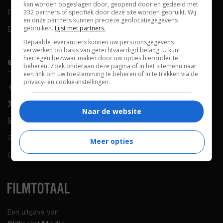
kan worden opgeslagen door, geopend door en gedeeld met
FAQ
Cookievoorkeuren
332 partners of specifiek door deze site worden gebruikt. Wij
en onze partners kunnen precieze geolocatiegegevens
gebruiken.
Lijst met partners.
Blog
Bepaalde leveranciers kunnen uw persoonsgegevens
verwerken op basis van gerechtvaardigd belang. U kunt
hiertegen bezwaar maken door uw opties hieronder te
SOCIALS
ONTDEKKEN
beheren. Zoek onderaan deze pagina of in het sitemenu naar
een link om uw toestemming te beheren of in te trekken via de
privacy- en cookie-instellingen.
Facebook
Recensies
X (Twitter)
Nieuws
Naar de website
LinkedIn
Netflix
RSS-feed
Films op tv
Meer opties
WhatsApp
Bioscoop
Een uitgave van