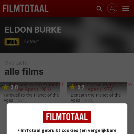
ELDON BURKE
Acteur
Overzicht
alle films
3
0
5
2
,
,
Farewell to the Planet of the
Beneath the Planet of the
Apes
(1981)
Apes
(1970)
FilmTotaal gebruikt cookies (en vergelijkbare