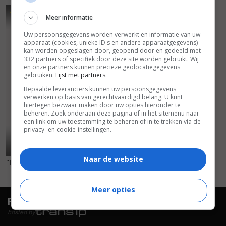
7
6
,
Meer informatie
Uw persoonsgegevens worden verwerkt en informatie van uw
apparaat (cookies, unieke ID's en andere apparaatgegevens)
kan worden opgeslagen door, geopend door en gedeeld met
332 partners of specifiek door deze site worden gebruikt. Wij
en onze partners kunnen precieze geolocatiegegevens
gebruiken.
Lijst met partners.
Bepaalde leveranciers kunnen uw persoonsgegevens
verwerken op basis van gerechtvaardigd belang. U kunt
hiertegen bezwaar maken door uw opties hieronder te
beheren. Zoek onderaan deze pagina of in het sitemenu naar
een link om uw toestemming te beheren of in te trekken via de
privacy- en cookie-instellingen.
Naar de website
"No Tears"
(2002)
Meer opties
FilmTotaal.
Hét online filmoverzicht.
hosted by