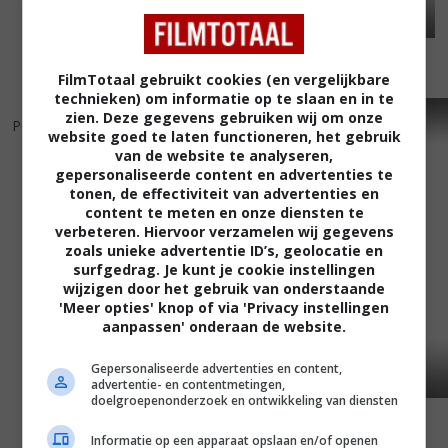
FilmTotaal gebruikt cookies (en vergelijkbare
technieken) om informatie op te slaan en in te
4
2
6
2
,
,
zien. Deze gegevens gebruiken wij om onze
Puffball
(2007)
Sinners
(2002)
website goed te laten functioneren, het gebruik
van de website te analyseren,
gepersonaliseerde content en advertenties te
tonen, de effectiviteit van advertenties en
content te meten en onze diensten te
verbeteren. Hiervoor verzamelen wij gegevens
zoals unieke advertentie ID’s, geolocatie en
surfgedrag. Je kunt je cookie instellingen
wijzigen door het gebruik van onderstaande
'Meer opties' knop of via 'Privacy instellingen
aanpassen' onderaan de website.
Gepersonaliseerde advertenties en content,
advertentie- en contentmetingen,
doelgroepenonderzoek en ontwikkeling van diensten
Informatie op een apparaat opslaan en/of openen