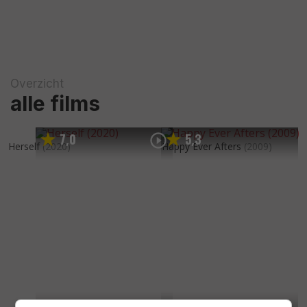
Overzicht
alle films
7
0
5
3
,
,
Herself
(2020)
Happy Ever Afters
(2009)