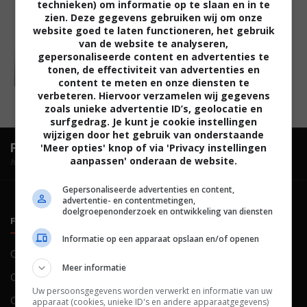
technieken) om informatie op te slaan en in te
zien. Deze gegevens gebruiken wij om onze
website goed te laten functioneren, het gebruik
van de website te analyseren,
gepersonaliseerde content en advertenties te
tonen, de effectiviteit van advertenties en
content te meten en onze diensten te
verbeteren. Hiervoor verzamelen wij gegevens
zoals unieke advertentie ID’s, geolocatie en
surfgedrag. Je kunt je cookie instellingen
wijzigen door het gebruik van onderstaande
FilmTotaal.
Hét online filmoverzicht.
'Meer opties' knop of via 'Privacy instellingen
aanpassen' onderaan de website.
hosted by
Gepersonaliseerde advertenties en content,
advertentie- en contentmetingen,
doelgroepenonderzoek en ontwikkeling van diensten
FILMTOTAAL
BELEID
Informatie op een apparaat opslaan en/of openen
Contact
Privacy
Meer informatie
Over ons
Voorwaarden
Uw persoonsgegevens worden verwerkt en informatie van uw
Colofon
Cookies
apparaat (cookies, unieke ID's en andere apparaatgegevens)