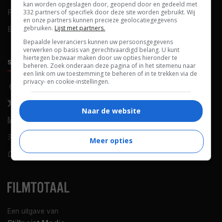
kan worden opgeslagen door, geopend door en gedeeld met
FAQ
Cookievoorkeuren
332 partners of specifiek door deze site worden gebruikt. Wij
en onze partners kunnen precieze geolocatiegegevens
gebruiken.
Lijst met partners.
Blog
Bepaalde leveranciers kunnen uw persoonsgegevens
verwerken op basis van gerechtvaardigd belang. U kunt
hiertegen bezwaar maken door uw opties hieronder te
SOCIALS
ONTDEKKEN
beheren. Zoek onderaan deze pagina of in het sitemenu naar
een link om uw toestemming te beheren of in te trekken via de
privacy- en cookie-instellingen.
Facebook
Recensies
X (Twitter)
Nieuws
Naar de website
LinkedIn
Netflix
RSS-feed
Films op tv
Meer opties
WhatsApp
Bioscoop
Een uitgave van