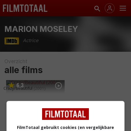
MARION MOSELEY
Actrice
Overzicht
alle films
6
3
,
Crazy/Beautiful
(2001)
FilmTotaal gebruikt cookies (en vergelijkbare