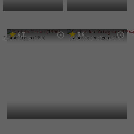
6
7
5
6
,
,
Captain Conan
(1996)
La fille de d'Artagnan
(1994)