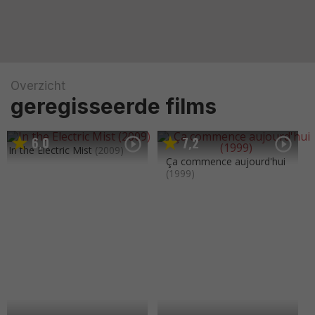
Overzicht
geregisseerde films
6
0
7
2
,
,
In the Electric Mist
(2009)
Ça commence aujourd'hui
(1999)