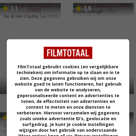
7
1
7
9
,
,
'Round Midnight
(1986)
Vie et rien d'autre, La
(1989)
FilmTotaal gebruikt cookies (en vergelijkbare
technieken) om informatie op te slaan en in te
zien. Deze gegevens gebruiken wij om onze
website goed te laten functioneren, het gebruik
van de website te analyseren,
gepersonaliseerde content en advertenties te
tonen, de effectiviteit van advertenties en
content te meten en onze diensten te
verbeteren. Hiervoor verzamelen wij gegevens
7
6
7
5
,
,
zoals unieke advertentie ID’s, geolocatie en
Coup de torchon
(1981)
surfgedrag. Je kunt je cookie instellingen
Un dimanche à la campagne
wijzigen door het gebruik van onderstaande
(1984)
'Meer opties' knop of via 'Privacy instellingen