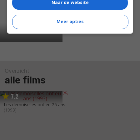
Naar de website
Meer opties
Overzicht
alle films
7
2
,
Les demoiselles ont eu 25 ans
(1993)