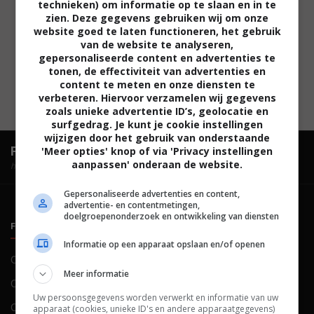
technieken) om informatie op te slaan en in te
zien. Deze gegevens gebruiken wij om onze
website goed te laten functioneren, het gebruik
van de website te analyseren,
gepersonaliseerde content en advertenties te
tonen, de effectiviteit van advertenties en
content te meten en onze diensten te
verbeteren. Hiervoor verzamelen wij gegevens
zoals unieke advertentie ID’s, geolocatie en
surfgedrag. Je kunt je cookie instellingen
wijzigen door het gebruik van onderstaande
FilmTotaal.
Hét online filmoverzicht.
'Meer opties' knop of via 'Privacy instellingen
aanpassen' onderaan de website.
hosted by
Gepersonaliseerde advertenties en content,
advertentie- en contentmetingen,
doelgroepenonderzoek en ontwikkeling van diensten
FILMTOTAAL
BELEID
Informatie op een apparaat opslaan en/of openen
Contact
Privacy
Meer informatie
Over ons
Voorwaarden
Uw persoonsgegevens worden verwerkt en informatie van uw
Colofon
Cookies
apparaat (cookies, unieke ID's en andere apparaatgegevens)