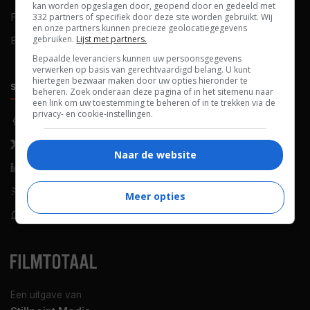
kan worden opgeslagen door, geopend door en gedeeld met
FAQ
Cookievoorkeuren
332 partners of specifiek door deze site worden gebruikt. Wij
en onze partners kunnen precieze geolocatiegegevens
gebruiken.
Lijst met partners.
Blog
Bepaalde leveranciers kunnen uw persoonsgegevens
verwerken op basis van gerechtvaardigd belang. U kunt
hiertegen bezwaar maken door uw opties hieronder te
SOCIALS
ONTDEKKEN
beheren. Zoek onderaan deze pagina of in het sitemenu naar
een link om uw toestemming te beheren of in te trekken via de
privacy- en cookie-instellingen.
Facebook
Recensies
X (Twitter)
Nieuws
Naar de website
LinkedIn
Netflix
RSS-feed
Films op tv
Meer opties
WhatsApp
Bioscoop
Een uitgave van