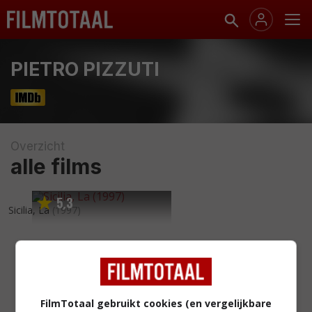
PIETRO PIZZUTI
Overzicht
alle films
5
3
,
Sicilia, La
(1997)
FilmTotaal gebruikt cookies (en vergelijkbare