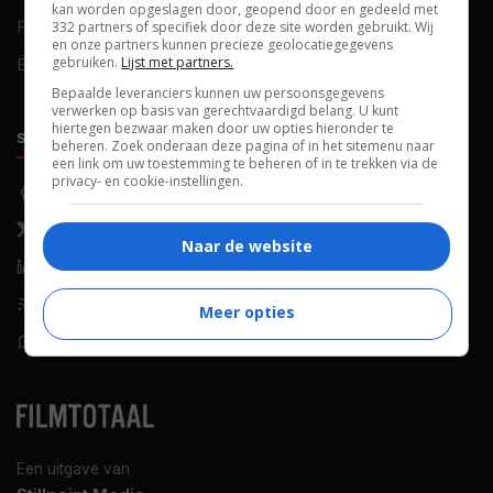
kan worden opgeslagen door, geopend door en gedeeld met
FAQ
Cookievoorkeuren
332 partners of specifiek door deze site worden gebruikt. Wij
en onze partners kunnen precieze geolocatiegegevens
gebruiken.
Lijst met partners.
Blog
Bepaalde leveranciers kunnen uw persoonsgegevens
verwerken op basis van gerechtvaardigd belang. U kunt
hiertegen bezwaar maken door uw opties hieronder te
SOCIALS
ONTDEKKEN
beheren. Zoek onderaan deze pagina of in het sitemenu naar
een link om uw toestemming te beheren of in te trekken via de
privacy- en cookie-instellingen.
Facebook
Recensies
X (Twitter)
Nieuws
Naar de website
LinkedIn
Netflix
RSS-feed
Films op tv
Meer opties
WhatsApp
Bioscoop
Een uitgave van