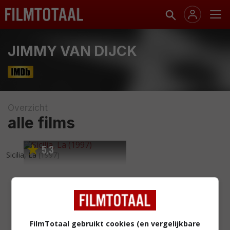
JIMMY VAN DIJCK
Overzicht
alle films
5
3
,
Sicilia, La
(1997)
FilmTotaal gebruikt cookies (en vergelijkbare