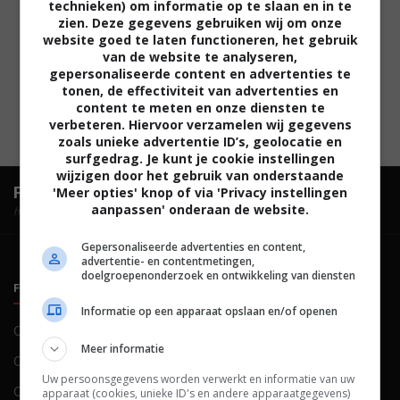
technieken) om informatie op te slaan en in te
zien. Deze gegevens gebruiken wij om onze
website goed te laten functioneren, het gebruik
van de website te analyseren,
gepersonaliseerde content en advertenties te
tonen, de effectiviteit van advertenties en
content te meten en onze diensten te
verbeteren. Hiervoor verzamelen wij gegevens
zoals unieke advertentie ID’s, geolocatie en
surfgedrag. Je kunt je cookie instellingen
wijzigen door het gebruik van onderstaande
FilmTotaal.
Hét online filmoverzicht.
'Meer opties' knop of via 'Privacy instellingen
aanpassen' onderaan de website.
hosted by
Gepersonaliseerde advertenties en content,
advertentie- en contentmetingen,
doelgroepenonderzoek en ontwikkeling van diensten
FILMTOTAAL
BELEID
Informatie op een apparaat opslaan en/of openen
Contact
Privacy
Meer informatie
Over ons
Voorwaarden
Uw persoonsgegevens worden verwerkt en informatie van uw
Colofon
Cookies
apparaat (cookies, unieke ID's en andere apparaatgegevens)