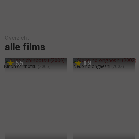
Overzicht
alle films
5
5
6
9
,
,
Nihon chinbotsu
(2006)
Neko no ongaeshi
(2002)