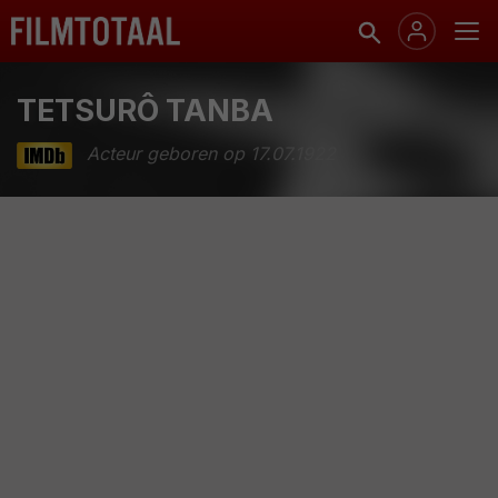
TETSURÔ TANBA
Acteur geboren op 17.07.1922