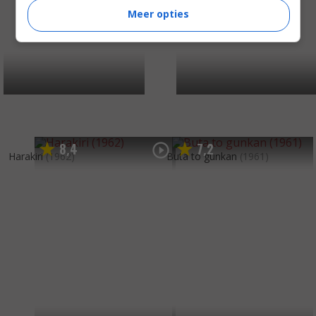
Meer opties
8
4
7
2
,
,
Harakiri
(1962)
Buta to gunkan
(1961)