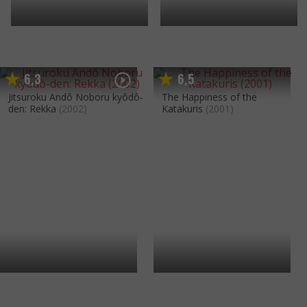
6
3
6
5
,
,
Jitsuroku Andô Noboru kyôdô-
The Happiness of the
den: Rekka
(2002)
Katakuris
(2001)