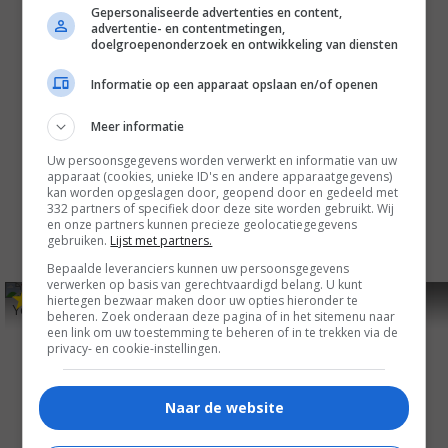
Gepersonaliseerde advertenties en content,
advertentie- en contentmetingen,
doelgroepenonderzoek en ontwikkeling van diensten
Informatie op een apparaat opslaan en/of openen
Meer informatie
Uw persoonsgegevens worden verwerkt en informatie van uw
apparaat (cookies, unieke ID's en andere apparaatgegevens)
kan worden opgeslagen door, geopend door en gedeeld met
332 partners of specifiek door deze site worden gebruikt. Wij
en onze partners kunnen precieze geolocatiegegevens
gebruiken.
Lijst met partners.
Bepaalde leveranciers kunnen uw persoonsgegevens
verwerken op basis van gerechtvaardigd belang. U kunt
6
5
6
4
,
,
hiertegen bezwaar maken door uw opties hieronder te
You Only Live Twice
(1967)
The 7th Dawn
(1964)
beheren. Zoek onderaan deze pagina of in het sitemenu naar
een link om uw toestemming te beheren of in te trekken via de
privacy- en cookie-instellingen.
Naar de website