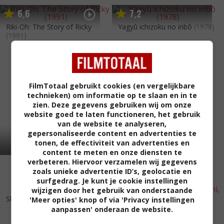
6
6
7
2
,
,
Riki-Oh: The Story of Ricky
Yagyû ichizoku no inbô
(1978)
(1991)
FilmTotaal gebruikt cookies (en vergelijkbare
technieken) om informatie op te slaan en in te
zien. Deze gegevens gebruiken wij om onze
website goed te laten functioneren, het gebruik
van de website te analyseren,
gepersonaliseerde content en advertenties te
tonen, de effectiviteit van advertenties en
content te meten en onze diensten te
verbeteren. Hiervoor verzamelen wij gegevens
zoals unieke advertentie ID’s, geolocatie en
surfgedrag. Je kunt je cookie instellingen
wijzigen door het gebruik van onderstaande
6
4
5
9
,
,
Shui hu zhuan
(1972)
'Meer opties' knop of via 'Privacy instellingen
Esercito di cinque uomini, Un
aanpassen' onderaan de website.
(1969)