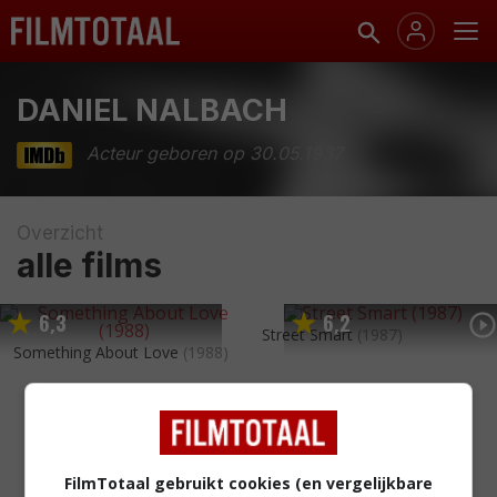
DANIEL NALBACH
Acteur geboren op 30.05.1937
Overzicht
alle films
6
3
6
2
,
,
Street Smart
(1987)
Something About Love
(1988)
FilmTotaal gebruikt cookies (en vergelijkbare