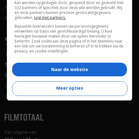
kan worden opgeslagen door, geopend door en gedeeld met
FAQ
Cookievoorkeuren
332 partners of specifiek door deze site worden gebruikt. Wij
en onze partners kunnen precieze geolocatiegegevens
gebruiken.
Lijst met partners.
Blog
Bepaalde leveranciers kunnen uw persoonsgegevens
verwerken op basis van gerechtvaardigd belang. U kunt
hiertegen bezwaar maken door uw opties hieronder te
SOCIALS
ONTDEKKEN
beheren. Zoek onderaan deze pagina of in het sitemenu naar
een link om uw toestemming te beheren of in te trekken via de
privacy- en cookie-instellingen.
Facebook
Recensies
X (Twitter)
Nieuws
Naar de website
LinkedIn
Netflix
RSS-feed
Films op tv
Meer opties
WhatsApp
Bioscoop
Een uitgave van