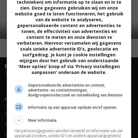
technieken) om informatie op te slaan en in te
zien. Deze gegevens gebruiken wij om onze
website goed te laten functioneren, het gebruik
van de website te analyseren,
gepersonaliseerde content en advertenties te
tonen, de effectiviteit van advertenties en
content te meten en onze diensten te
verbeteren. Hiervoor verzamelen wij gegevens
zoals unieke advertentie ID’s, geolocatie en
surfgedrag. Je kunt je cookie instellingen
wijzigen door het gebruik van onderstaande
FilmTotaal.
Hét online filmoverzicht.
'Meer opties' knop of via 'Privacy instellingen
aanpassen' onderaan de website.
hosted by
Gepersonaliseerde advertenties en content,
advertentie- en contentmetingen,
doelgroepenonderzoek en ontwikkeling van diensten
FILMTOTAAL
BELEID
Informatie op een apparaat opslaan en/of openen
Contact
Privacy
Meer informatie
Over ons
Voorwaarden
Uw persoonsgegevens worden verwerkt en informatie van uw
Colofon
Cookies
apparaat (cookies, unieke ID's en andere apparaatgegevens)