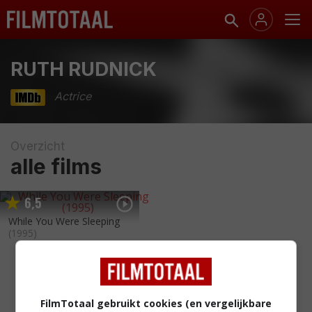
RUTH RUDNICK
Actrice
Overzicht
alle films
6
5
,
While You Were Sleeping
(1995)
FilmTotaal gebruikt cookies (en vergelijkbare