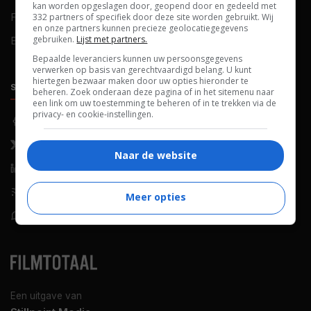
kan worden opgeslagen door, geopend door en gedeeld met
FAQ
Cookievoorkeuren
332 partners of specifiek door deze site worden gebruikt. Wij
en onze partners kunnen precieze geolocatiegegevens
gebruiken.
Lijst met partners.
Blog
Bepaalde leveranciers kunnen uw persoonsgegevens
verwerken op basis van gerechtvaardigd belang. U kunt
hiertegen bezwaar maken door uw opties hieronder te
SOCIALS
ONTDEKKEN
beheren. Zoek onderaan deze pagina of in het sitemenu naar
een link om uw toestemming te beheren of in te trekken via de
privacy- en cookie-instellingen.
Facebook
Recensies
X (Twitter)
Nieuws
Naar de website
LinkedIn
Netflix
RSS-feed
Films op tv
Meer opties
WhatsApp
Bioscoop
Een uitgave van