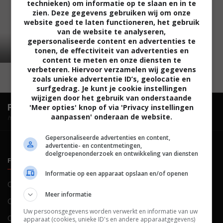
technieken) om informatie op te slaan en in te
zien. Deze gegevens gebruiken wij om onze
website goed te laten functioneren, het gebruik
van de website te analyseren,
gepersonaliseerde content en advertenties te
tonen, de effectiviteit van advertenties en
content te meten en onze diensten te
verbeteren. Hiervoor verzamelen wij gegevens
zoals unieke advertentie ID’s, geolocatie en
surfgedrag. Je kunt je cookie instellingen
wijzigen door het gebruik van onderstaande
FilmTotaal.
Hét online filmoverzicht.
'Meer opties' knop of via 'Privacy instellingen
aanpassen' onderaan de website.
hosted by
Gepersonaliseerde advertenties en content,
advertentie- en contentmetingen,
doelgroepenonderzoek en ontwikkeling van diensten
FILMTOTAAL
BELEID
Informatie op een apparaat opslaan en/of openen
Contact
Privacy
Meer informatie
Over ons
Voorwaarden
Uw persoonsgegevens worden verwerkt en informatie van uw
Colofon
Cookies
apparaat (cookies, unieke ID's en andere apparaatgegevens)