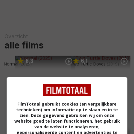
Overzicht
alle films
6
3
6
1
,
,
Normal
(2025)
Two Turtle Doves
(2019)
FilmTotaal gebruikt cookies (en vergelijkbare
technieken) om informatie op te slaan en in te
zien. Deze gegevens gebruiken wij om onze
website goed te laten functioneren, het gebruik
van de website te analyseren,
gepersonaliseerde content en advertenties te