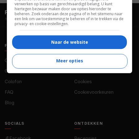
verwerken op basis van gerechtvaardigd belang. U kunt
hiertegen bezwaar maken door uw opties hieronder te
FilmTotaal.
Hét online filmoverzicht.
beheren. Zoek onderaan deze pagina of in het sitemenu naar
een link om uw toestemming te beheren of in te trekken via de
hosted by
privacy- en cookie-instellingen.
Naar de website
FILMTOTAAL
BELEID
Contact
Privacy
Meer opties
Over ons
Voorwaarden
Colofon
Cookies
FAQ
Cookievoorkeuren
Blog
SOCIALS
ONTDEKKEN
Facebook
Recensies