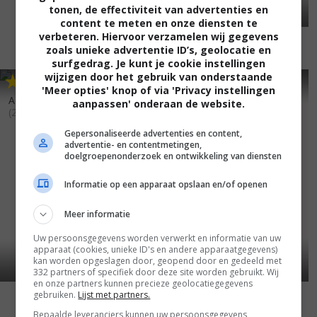
tonen, de effectiviteit van advertenties en
content te meten en onze diensten te
verbeteren. Hiervoor verzamelen wij gegevens
zoals unieke advertentie ID’s, geolocatie en
surfgedrag. Je kunt je cookie instellingen
wijzigen door het gebruik van onderstaande
6
1
6
2
,
,
'Meer opties' knop of via 'Privacy instellingen
A Christmas in Tennessee
aanpassen' onderaan de website.
(2018)
Gepersonaliseerde advertenties en content,
advertentie- en contentmetingen,
doelgroepenonderzoek en ontwikkeling van diensten
Informatie op een apparaat opslaan en/of openen
Meer informatie
Uw persoonsgegevens worden verwerkt en informatie van uw
apparaat (cookies, unieke ID's en andere apparaatgegevens)
kan worden opgeslagen door, geopend door en gedeeld met
332 partners of specifiek door deze site worden gebruikt. Wij
en onze partners kunnen precieze geolocatiegegevens
Milgaard
(1999)
gebruiken.
Lijst met partners.
Bepaalde leveranciers kunnen uw persoonsgegevens