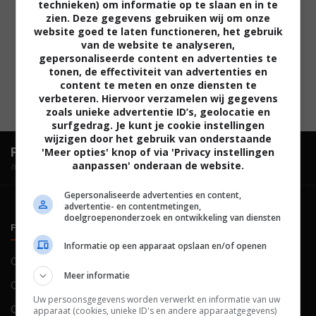
technieken) om informatie op te slaan en in te
zien. Deze gegevens gebruiken wij om onze
website goed te laten functioneren, het gebruik
van de website te analyseren,
gepersonaliseerde content en advertenties te
tonen, de effectiviteit van advertenties en
content te meten en onze diensten te
verbeteren. Hiervoor verzamelen wij gegevens
zoals unieke advertentie ID’s, geolocatie en
surfgedrag. Je kunt je cookie instellingen
wijzigen door het gebruik van onderstaande
FilmTotaal.
Hét online filmoverzicht.
'Meer opties' knop of via 'Privacy instellingen
aanpassen' onderaan de website.
hosted by
Gepersonaliseerde advertenties en content,
advertentie- en contentmetingen,
doelgroepenonderzoek en ontwikkeling van diensten
FILMTOTAAL
BELEID
Informatie op een apparaat opslaan en/of openen
Contact
Privacy
Meer informatie
Over ons
Voorwaarden
Uw persoonsgegevens worden verwerkt en informatie van uw
Colofon
Cookies
apparaat (cookies, unieke ID's en andere apparaatgegevens)