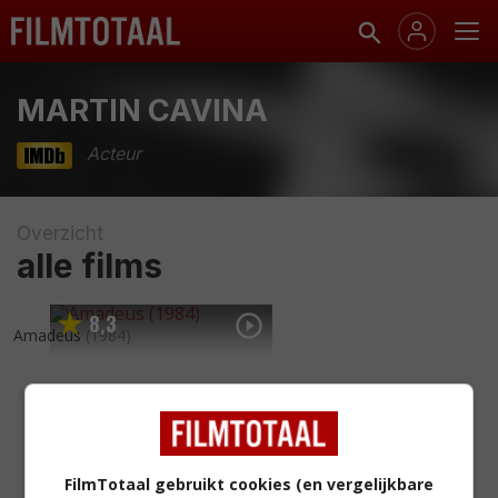
MARTIN CAVINA
Acteur
Overzicht
alle films
8
3
,
Amadeus
(1984)
FilmTotaal gebruikt cookies (en vergelijkbare