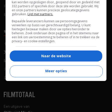
kan worden opgeslagen door, geopend door en gedeeld met
FAQ
Cookievoorkeuren
332 partners of specifiek door deze site worden gebruikt. Wij
en onze partners kunnen precieze geolocatiegegevens
gebruiken.
Lijst met partners.
Blog
Bepaalde leveranciers kunnen uw persoonsgegevens
verwerken op basis van gerechtvaardigd belang. U kunt
hiertegen bezwaar maken door uw opties hieronder te
SOCIALS
ONTDEKKEN
beheren. Zoek onderaan deze pagina of in het sitemenu naar
een link om uw toestemming te beheren of in te trekken via de
privacy- en cookie-instellingen.
Facebook
Recensies
X (Twitter)
Nieuws
Naar de website
LinkedIn
Netflix
RSS-feed
Films op tv
Meer opties
WhatsApp
Bioscoop
Een uitgave van