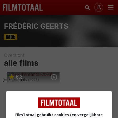
FRÉDÉRIC GEERTS
Overzicht
alle films
6
3
,
Jeux d'enfants
(2003)
FilmTotaal gebruikt cookies (en vergelijkbare