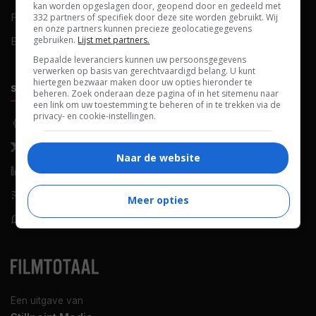
kan worden opgeslagen door, geopend door en gedeeld met
FAQ
Cookievoorkeuren
332 partners of specifiek door deze site worden gebruikt. Wij
en onze partners kunnen precieze geolocatiegegevens
gebruiken.
Lijst met partners.
Blog
Bepaalde leveranciers kunnen uw persoonsgegevens
verwerken op basis van gerechtvaardigd belang. U kunt
hiertegen bezwaar maken door uw opties hieronder te
SOCIALS
ONTDEKKEN
beheren. Zoek onderaan deze pagina of in het sitemenu naar
een link om uw toestemming te beheren of in te trekken via de
privacy- en cookie-instellingen.
Facebook
Recensies
X (Twitter)
Nieuws
Naar de website
LinkedIn
Netflix
RSS-feed
Films op tv
Meer opties
WhatsApp
Bioscoop
Een uitgave van