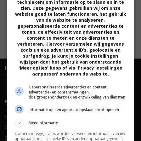
technieken) om informatie op te slaan en in te
zien. Deze gegevens gebruiken wij om onze
website goed te laten functioneren, het gebruik
van de website te analyseren,
gepersonaliseerde content en advertenties te
tonen, de effectiviteit van advertenties en
content te meten en onze diensten te
verbeteren. Hiervoor verzamelen wij gegevens
zoals unieke advertentie ID’s, geolocatie en
surfgedrag. Je kunt je cookie instellingen
wijzigen door het gebruik van onderstaande
FilmTotaal.
Hét online filmoverzicht.
'Meer opties' knop of via 'Privacy instellingen
aanpassen' onderaan de website.
hosted by
Gepersonaliseerde advertenties en content,
advertentie- en contentmetingen,
doelgroepenonderzoek en ontwikkeling van diensten
FILMTOTAAL
BELEID
Informatie op een apparaat opslaan en/of openen
Contact
Privacy
Meer informatie
Over ons
Voorwaarden
Uw persoonsgegevens worden verwerkt en informatie van uw
Colofon
Cookies
apparaat (cookies, unieke ID's en andere apparaatgegevens)