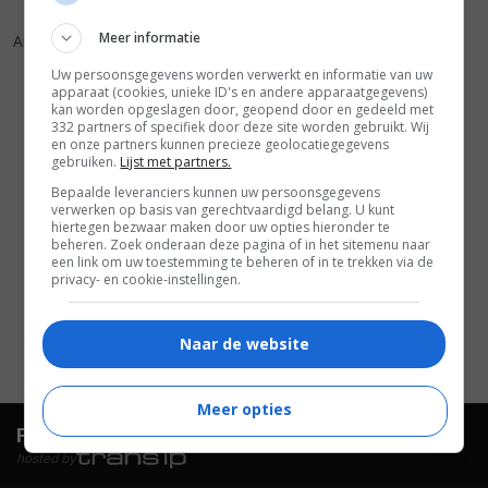
5
7
,
Meer informatie
Arrowhead
(1953)
Uw persoonsgegevens worden verwerkt en informatie van uw
apparaat (cookies, unieke ID's en andere apparaatgegevens)
kan worden opgeslagen door, geopend door en gedeeld met
332 partners of specifiek door deze site worden gebruikt. Wij
en onze partners kunnen precieze geolocatiegegevens
gebruiken.
Lijst met partners.
Bepaalde leveranciers kunnen uw persoonsgegevens
verwerken op basis van gerechtvaardigd belang. U kunt
hiertegen bezwaar maken door uw opties hieronder te
beheren. Zoek onderaan deze pagina of in het sitemenu naar
een link om uw toestemming te beheren of in te trekken via de
privacy- en cookie-instellingen.
Naar de website
Meer opties
FilmTotaal.
Hét online filmoverzicht.
hosted by