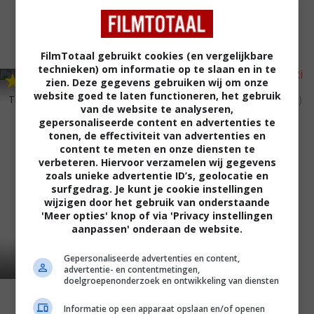
FilmTotaal gebruikt cookies (en vergelijkbare
technieken) om informatie op te slaan en in te
6
1
6
5
,
,
zien. Deze gegevens gebruiken wij om onze
website goed te laten functioneren, het gebruik
The Seven Little Foys
(1955)
The Bridges at Toko-Ri
(1954)
van de website te analyseren,
gepersonaliseerde content en advertenties te
tonen, de effectiviteit van advertenties en
content te meten en onze diensten te
verbeteren. Hiervoor verzamelen wij gegevens
zoals unieke advertentie ID’s, geolocatie en
surfgedrag. Je kunt je cookie instellingen
wijzigen door het gebruik van onderstaande
'Meer opties' knop of via 'Privacy instellingen
aanpassen' onderaan de website.
Gepersonaliseerde advertenties en content,
advertentie- en contentmetingen,
doelgroepenonderzoek en ontwikkeling van diensten
Informatie op een apparaat opslaan en/of openen