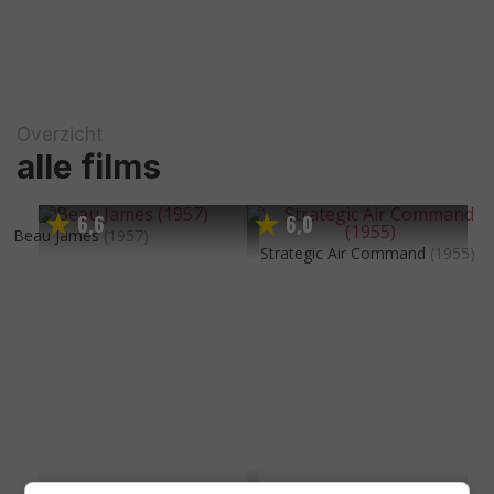
Overzicht
alle films
6
6
6
0
,
,
Beau James
(1957)
Strategic Air Command
(1955)