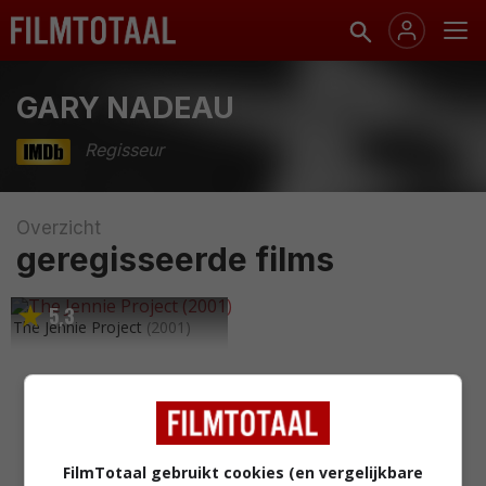
GARY NADEAU
Regisseur
Overzicht
geregisseerde films
5
3
,
The Jennie Project
(2001)
FilmTotaal gebruikt cookies (en vergelijkbare