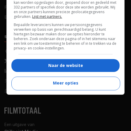
kan worden opgeslagen door, geopend door en gedeeld met
FAQ
Cookievoorkeuren
332 partners of specifiek door deze site worden gebruikt. Wij
en onze partners kunnen precieze geolocatiegegevens
gebruiken.
Lijst met partners.
Blog
Bepaalde leveranciers kunnen uw persoonsgegevens
verwerken op basis van gerechtvaardigd belang. U kunt
hiertegen bezwaar maken door uw opties hieronder te
SOCIALS
ONTDEKKEN
beheren. Zoek onderaan deze pagina of in het sitemenu naar
een link om uw toestemming te beheren of in te trekken via de
privacy- en cookie-instellingen.
Facebook
Recensies
X (Twitter)
Nieuws
Naar de website
LinkedIn
Netflix
RSS-feed
Films op tv
Meer opties
WhatsApp
Bioscoop
Een uitgave van