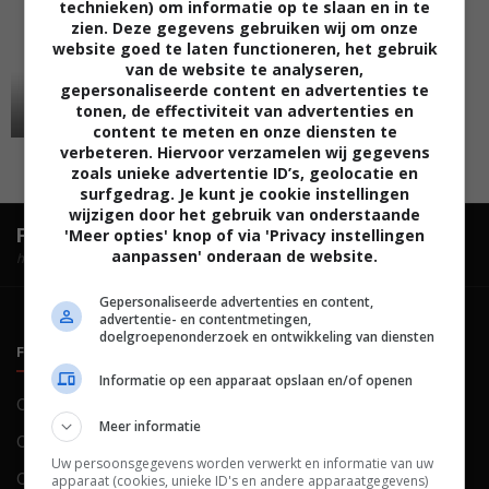
technieken) om informatie op te slaan en in te
zien. Deze gegevens gebruiken wij om onze
website goed te laten functioneren, het gebruik
van de website te analyseren,
gepersonaliseerde content en advertenties te
tonen, de effectiviteit van advertenties en
content te meten en onze diensten te
verbeteren. Hiervoor verzamelen wij gegevens
zoals unieke advertentie ID’s, geolocatie en
surfgedrag. Je kunt je cookie instellingen
wijzigen door het gebruik van onderstaande
FilmTotaal.
Hét online filmoverzicht.
'Meer opties' knop of via 'Privacy instellingen
aanpassen' onderaan de website.
hosted by
Gepersonaliseerde advertenties en content,
advertentie- en contentmetingen,
doelgroepenonderzoek en ontwikkeling van diensten
FILMTOTAAL
BELEID
Informatie op een apparaat opslaan en/of openen
Contact
Privacy
Meer informatie
Over ons
Voorwaarden
Uw persoonsgegevens worden verwerkt en informatie van uw
Colofon
Cookies
apparaat (cookies, unieke ID's en andere apparaatgegevens)