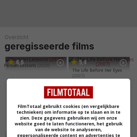
Overzicht
geregisseerde films
6
6
5
4
,
,
Persian Lessons
(2020)
The Life Before Her Eyes
(2007)
FilmTotaal gebruikt cookies (en vergelijkbare
technieken) om informatie op te slaan en in te
zien. Deze gegevens gebruiken wij om onze
website goed te laten functioneren, het gebruik
van de website te analyseren,
gepersonaliseerde content en advertenties te