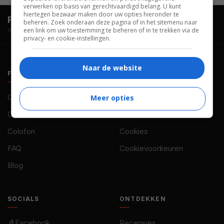
verwerken op basis van gerechtvaardigd belang. U kunt
hiertegen bezwaar maken door uw opties hieronder te
FilmTotaal.
Hét online filmoverzicht.
beheren. Zoek onderaan deze pagina of in het sitemenu naar
een link om uw toestemming te beheren of in te trekken via de
hosted by
privacy- en cookie-instellingen.
Naar de website
FILMTOTAAL
BELEID
Contact
Privacy
Meer opties
Over ons
Voorwaarden
Colofon
Cookies
FAQ
Cookievoorkeuren
Blog
SOCIALS
ONTDEKKEN
Facebook
Recensies