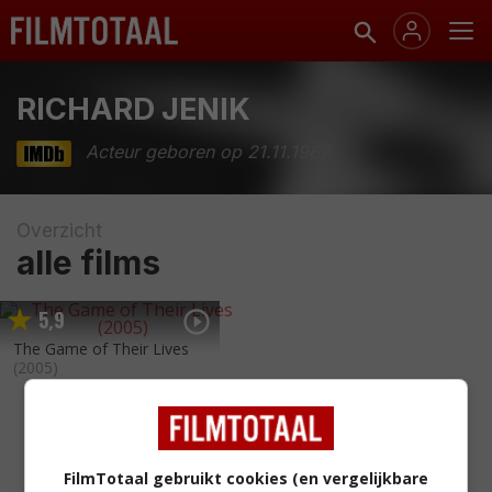
RICHARD JENIK
Acteur geboren op 21.11.1967
Overzicht
alle films
5
9
,
The Game of Their Lives
(2005)
FilmTotaal gebruikt cookies (en vergelijkbare