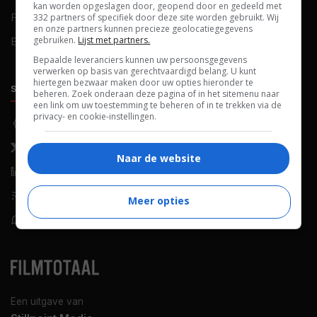
kan worden opgeslagen door, geopend door en gedeeld met
FAQ
Cookievoorkeuren
332 partners of specifiek door deze site worden gebruikt. Wij
en onze partners kunnen precieze geolocatiegegevens
gebruiken.
Lijst met partners.
Blog
Bepaalde leveranciers kunnen uw persoonsgegevens
verwerken op basis van gerechtvaardigd belang. U kunt
hiertegen bezwaar maken door uw opties hieronder te
SOCIALS
ONTDEKKEN
beheren. Zoek onderaan deze pagina of in het sitemenu naar
een link om uw toestemming te beheren of in te trekken via de
privacy- en cookie-instellingen.
Facebook
Recensies
X (Twitter)
Nieuws
Naar de website
LinkedIn
Netflix
RSS-feed
Films op tv
Meer opties
WhatsApp
Bioscoop
Een uitgave van