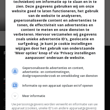
technieken) om informatie op te slaan en in te
zien. Deze gegevens gebruiken wij om onze
website goed te laten functioneren, het gebruik
van de website te analyseren,
gepersonaliseerde content en advertenties te
tonen, de effectiviteit van advertenties en
content te meten en onze diensten te
verbeteren. Hiervoor verzamelen wij gegevens
zoals unieke advertentie ID’s, geolocatie en
surfgedrag. Je kunt je cookie instellingen
wijzigen door het gebruik van onderstaande
FilmTotaal.
Hét online filmoverzicht.
'Meer opties' knop of via 'Privacy instellingen
aanpassen' onderaan de website.
hosted by
Gepersonaliseerde advertenties en content,
advertentie- en contentmetingen,
doelgroepenonderzoek en ontwikkeling van diensten
FILMTOTAAL
BELEID
Informatie op een apparaat opslaan en/of openen
Contact
Privacy
Meer informatie
Over ons
Voorwaarden
Uw persoonsgegevens worden verwerkt en informatie van uw
Colofon
Cookies
apparaat (cookies, unieke ID's en andere apparaatgegevens)