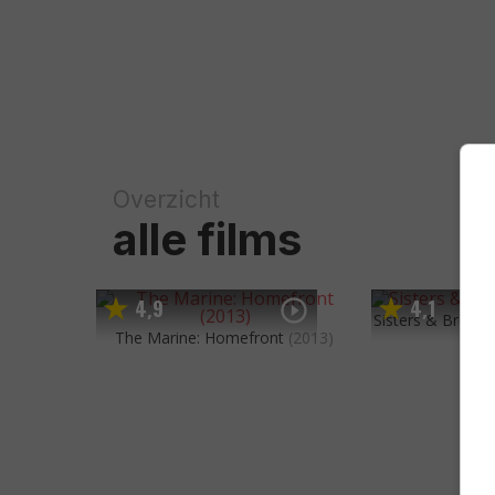
Overzicht
alle films
4
9
4
1
,
,
Sisters & Brothe
The Marine: Homefront
(2013)