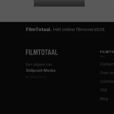
FilmTotaal.
Hét online filmoverzicht.
FILMT
Contact
Een uitgave van
Stillpoint Media
Over on
© 2000–2026
Colofon
FAQ
Blog