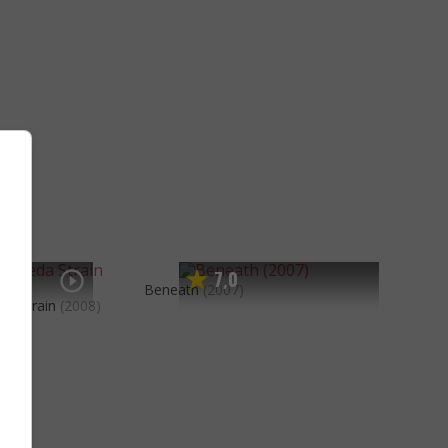
7
0
,
Beneath
(2007)
a Strain
(2008)