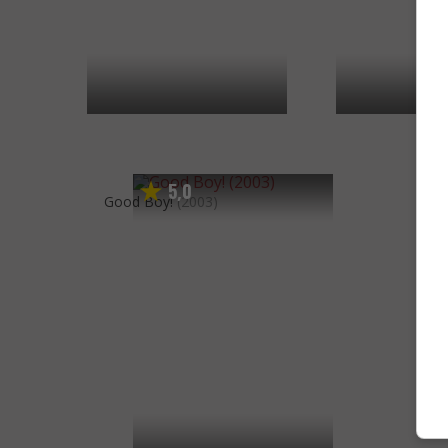
5
0
,
Good Boy!
(2003)