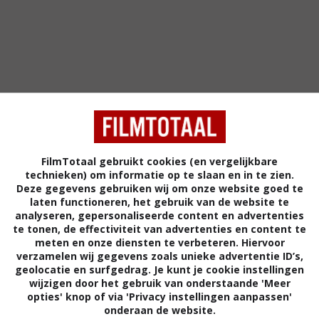
FilmTotaal gebruikt cookies (en vergelijkbare
technieken) om informatie op te slaan en in te zien.
Deze gegevens gebruiken wij om onze website goed te
5
1
6
4
,
,
laten functioneren, het gebruik van de website te
rs
(2011)
Toxic Skies
(2008)
analyseren, gepersonaliseerde content en advertenties
The Andromed
te tonen, de effectiviteit van advertenties en content te
meten en onze diensten te verbeteren. Hiervoor
verzamelen wij gegevens zoals unieke advertentie ID’s,
geolocatie en surfgedrag. Je kunt je cookie instellingen
wijzigen door het gebruik van onderstaande 'Meer
opties' knop of via 'Privacy instellingen aanpassen'
onderaan de website.