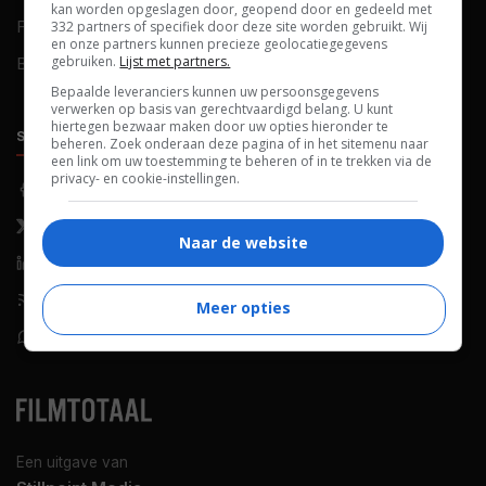
kan worden opgeslagen door, geopend door en gedeeld met
FAQ
Cookievoorkeuren
332 partners of specifiek door deze site worden gebruikt. Wij
en onze partners kunnen precieze geolocatiegegevens
gebruiken.
Lijst met partners.
Blog
Bepaalde leveranciers kunnen uw persoonsgegevens
verwerken op basis van gerechtvaardigd belang. U kunt
hiertegen bezwaar maken door uw opties hieronder te
SOCIALS
ONTDEKKEN
beheren. Zoek onderaan deze pagina of in het sitemenu naar
een link om uw toestemming te beheren of in te trekken via de
privacy- en cookie-instellingen.
Facebook
Recensies
X (Twitter)
Nieuws
Naar de website
LinkedIn
Netflix
RSS-feed
Films op tv
Meer opties
WhatsApp
Bioscoop
Een uitgave van