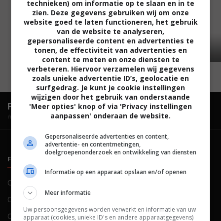
technieken) om informatie op te slaan en in te
zien. Deze gegevens gebruiken wij om onze
website goed te laten functioneren, het gebruik
van de website te analyseren,
gepersonaliseerde content en advertenties te
tonen, de effectiviteit van advertenties en
content te meten en onze diensten te
verbeteren. Hiervoor verzamelen wij gegevens
zoals unieke advertentie ID’s, geolocatie en
surfgedrag. Je kunt je cookie instellingen
wijzigen door het gebruik van onderstaande
FilmTotaal.
Hét online filmoverzicht.
'Meer opties' knop of via 'Privacy instellingen
aanpassen' onderaan de website.
hosted by
Gepersonaliseerde advertenties en content,
advertentie- en contentmetingen,
doelgroepenonderzoek en ontwikkeling van diensten
FILMTOTAAL
BELEID
Informatie op een apparaat opslaan en/of openen
Contact
Privacy
Meer informatie
Over ons
Voorwaarden
Uw persoonsgegevens worden verwerkt en informatie van uw
Colofon
Cookies
apparaat (cookies, unieke ID's en andere apparaatgegevens)