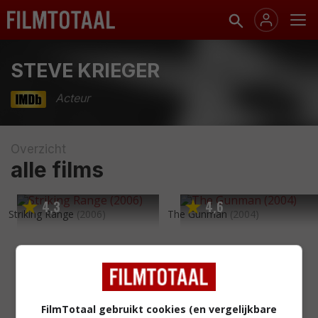
STEVE KRIEGER
Acteur
Overzicht
alle films
4
3
4
6
,
,
Striking Range
(2006)
The Gunman
(2004)
FilmTotaal gebruikt cookies (en vergelijkbare