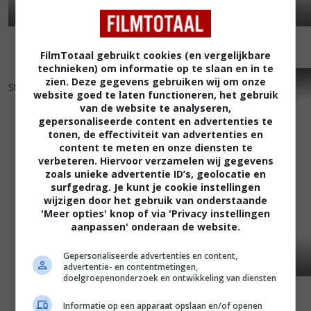
FilmTotaal gebruikt cookies (en vergelijkbare
technieken) om informatie op te slaan en in te
7
0
4
8
,
,
zien. Deze gegevens gebruiken wij om onze
State of Play
(2009)
Still Waiting...
(2009)
website goed te laten functioneren, het gebruik
van de website te analyseren,
gepersonaliseerde content en advertenties te
tonen, de effectiviteit van advertenties en
content te meten en onze diensten te
verbeteren. Hiervoor verzamelen wij gegevens
zoals unieke advertentie ID’s, geolocatie en
surfgedrag. Je kunt je cookie instellingen
wijzigen door het gebruik van onderstaande
'Meer opties' knop of via 'Privacy instellingen
aanpassen' onderaan de website.
Gepersonaliseerde advertenties en content,
advertentie- en contentmetingen,
doelgroepenonderzoek en ontwikkeling van diensten
Informatie op een apparaat opslaan en/of openen