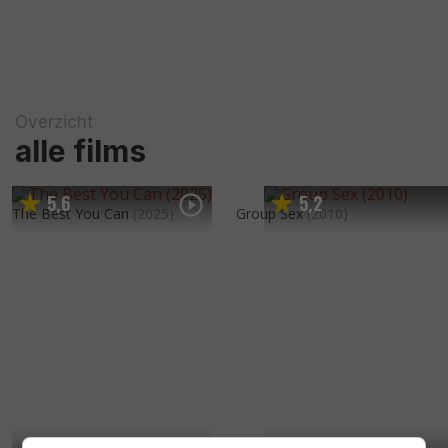
Overzicht
alle films
5
6
5
2
,
,
The Best You Can
(2025)
Group Sex
(2010)