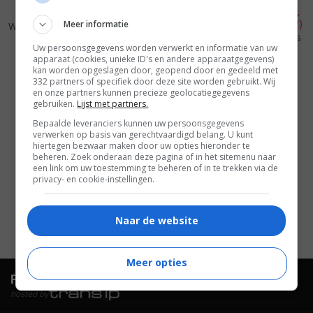
5
5
3
6
,
,
Meer informatie
Waiting...
(2005)
The First $20 Million Is Always
Uw persoonsgegevens worden verwerkt en informatie van uw
the Hard...
(2002)
apparaat (cookies, unieke ID's en andere apparaatgegevens)
kan worden opgeslagen door, geopend door en gedeeld met
332 partners of specifiek door deze site worden gebruikt. Wij
en onze partners kunnen precieze geolocatiegegevens
gebruiken.
Lijst met partners.
Bepaalde leveranciers kunnen uw persoonsgegevens
verwerken op basis van gerechtvaardigd belang. U kunt
hiertegen bezwaar maken door uw opties hieronder te
beheren. Zoek onderaan deze pagina of in het sitemenu naar
een link om uw toestemming te beheren of in te trekken via de
privacy- en cookie-instellingen.
Naar de website
Meer opties
FilmTotaal.
Hét online filmoverzicht.
hosted by