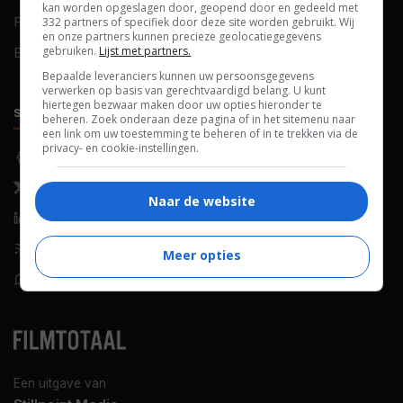
kan worden opgeslagen door, geopend door en gedeeld met
FAQ
Cookievoorkeuren
332 partners of specifiek door deze site worden gebruikt. Wij
en onze partners kunnen precieze geolocatiegegevens
gebruiken.
Lijst met partners.
Blog
Bepaalde leveranciers kunnen uw persoonsgegevens
verwerken op basis van gerechtvaardigd belang. U kunt
hiertegen bezwaar maken door uw opties hieronder te
SOCIALS
ONTDEKKEN
beheren. Zoek onderaan deze pagina of in het sitemenu naar
een link om uw toestemming te beheren of in te trekken via de
privacy- en cookie-instellingen.
Facebook
Recensies
X (Twitter)
Nieuws
Naar de website
LinkedIn
Netflix
RSS-feed
Films op tv
Meer opties
WhatsApp
Bioscoop
Een uitgave van