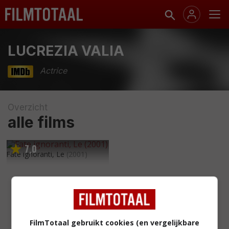
LUCREZIA VALIA
Actrice
Overzicht
alle films
7
0
,
Fate ignoranti, Le
(2001)
FilmTotaal gebruikt cookies (en vergelijkbare