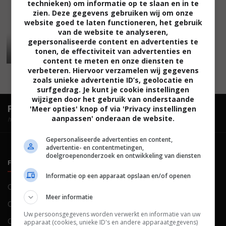
technieken) om informatie op te slaan en in te
zien. Deze gegevens gebruiken wij om onze
website goed te laten functioneren, het gebruik
van de website te analyseren,
gepersonaliseerde content en advertenties te
tonen, de effectiviteit van advertenties en
content te meten en onze diensten te
verbeteren. Hiervoor verzamelen wij gegevens
zoals unieke advertentie ID’s, geolocatie en
surfgedrag. Je kunt je cookie instellingen
wijzigen door het gebruik van onderstaande
FilmTotaal.
Hét online filmoverzicht.
'Meer opties' knop of via 'Privacy instellingen
aanpassen' onderaan de website.
hosted by
Gepersonaliseerde advertenties en content,
advertentie- en contentmetingen,
doelgroepenonderzoek en ontwikkeling van diensten
FILMTOTAAL
BELEID
Informatie op een apparaat opslaan en/of openen
Contact
Privacy
Meer informatie
Over ons
Voorwaarden
Uw persoonsgegevens worden verwerkt en informatie van uw
Colofon
Cookies
apparaat (cookies, unieke ID's en andere apparaatgegevens)