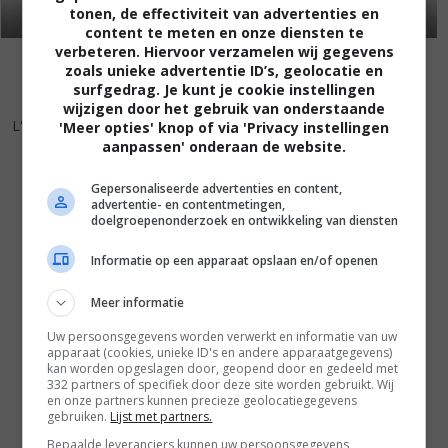
tonen, de effectiviteit van advertenties en
content te meten en onze diensten te
verbeteren. Hiervoor verzamelen wij gegevens
zoals unieke advertentie ID’s, geolocatie en
surfgedrag. Je kunt je cookie instellingen
wijzigen door het gebruik van onderstaande
6
9
,
L'Uomo in Più
(2001)
'Meer opties' knop of via 'Privacy instellingen
aanpassen' onderaan de website.
Gepersonaliseerde advertenties en content,
advertentie- en contentmetingen,
doelgroepenonderzoek en ontwikkeling van diensten
Informatie op een apparaat opslaan en/of openen
Meer informatie
Uw persoonsgegevens worden verwerkt en informatie van uw
apparaat (cookies, unieke ID's en andere apparaatgegevens)
kan worden opgeslagen door, geopend door en gedeeld met
332 partners of specifiek door deze site worden gebruikt. Wij
en onze partners kunnen precieze geolocatiegegevens
gebruiken.
Lijst met partners.
Bepaalde leveranciers kunnen uw persoonsgegevens