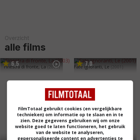
Overzicht
alle films
6
5
7
0
,
,
Finestra di fronte, La
(2003)
Fate ignoranti, Le
(2001)
FilmTotaal gebruikt cookies (en vergelijkbare
technieken) om informatie op te slaan en in te
zien. Deze gegevens gebruiken wij om onze
website goed te laten functioneren, het gebruik
van de website te analyseren,
gepersonaliseerde content en advertenties te