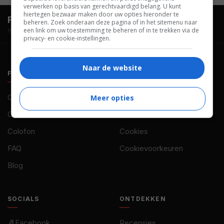
verwerken op basis van gerechtvaardigd belang. U kunt
hiertegen bezwaar maken door uw opties hieronder te
FilmTotaal.
Hét online filmoverzicht.
beheren. Zoek onderaan deze pagina of in het sitemenu naar
een link om uw toestemming te beheren of in te trekken via de
hosted by
privacy- en cookie-instellingen.
Naar de website
FILMTOTAAL
BELEID
Contact
Privacy
Meer opties
Over ons
Voorwaarden
Colofon
Cookies
FAQ
Cookievoorkeuren
Blog
SOCIALS
ONTDEKKEN
Facebook
Recensies