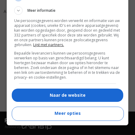
8
4
,
Meer informatie
All About Eve
(1950)
Uw persoonsgegevens worden verwerkt en informatie van uw
apparaat (cookies, unieke ID's en andere apparaatgegevens)
kan worden opgeslagen door, geopend door en gedeeld met
332 partners of specifiek door deze site worden gebruikt. Wij
en onze partners kunnen precieze geolocatiegegevens
gebruiken.
Lijst met partners.
Bepaalde leveranciers kunnen uw persoonsgegevens
verwerken op basis van gerechtvaardigd belang. U kunt
hiertegen bezwaar maken door uw opties hieronder te
beheren. Zoek onderaan deze pagina of in het sitemenu naar
een link om uw toestemming te beheren of in te trekken via de
privacy- en cookie-instellingen.
Naar de website
Meer opties
FilmTotaal.
Hét online filmoverzicht.
hosted by