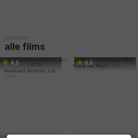
Overzicht
alle films
4
5
6
6
,
,
Follow Me, Boys!
(1966)
Monstruos del terror, Los
(1970)