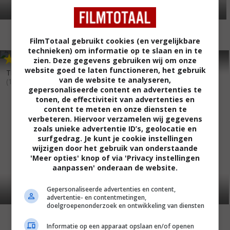
FilmTotaal gebruikt cookies (en vergelijkbare
technieken) om informatie op te slaan en in te
6
0
7
4
,
,
zien. Deze gegevens gebruiken wij om onze
Detective Story
(1951)
website goed te laten functioneren, het gebruik
The Black Shield of Falworth
van de website te analyseren,
(1954)
gepersonaliseerde content en advertenties te
tonen, de effectiviteit van advertenties en
content te meten en onze diensten te
verbeteren. Hiervoor verzamelen wij gegevens
zoals unieke advertentie ID’s, geolocatie en
surfgedrag. Je kunt je cookie instellingen
wijzigen door het gebruik van onderstaande
'Meer opties' knop of via 'Privacy instellingen
aanpassen' onderaan de website.
Gepersonaliseerde advertenties en content,
advertentie- en contentmetingen,
doelgroepenonderzoek en ontwikkeling van diensten
Informatie op een apparaat opslaan en/of openen