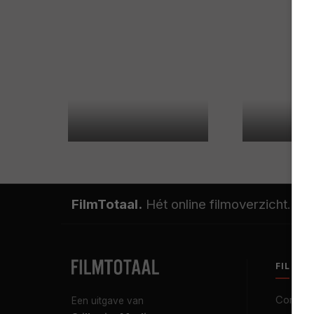
FilmTotaal.
Hét online filmoverzicht.
FILMT
Contact
Een uitgave van