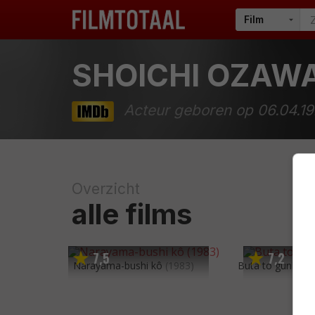
SHOICHI OZAW
Acteur geboren op 06.04.1
Overzicht
alle films
7
5
7
2
,
,
Narayama-bushi kô
(1983)
Buta to gunkan