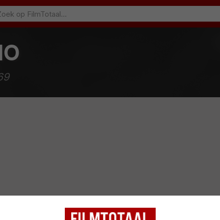
NO
69