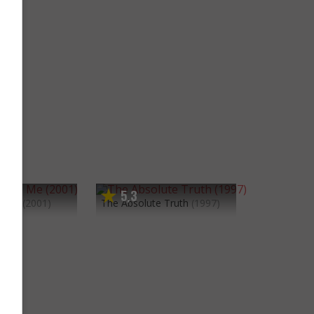
5
3
,
o Me
(2001)
The Absolute Truth
(1997)