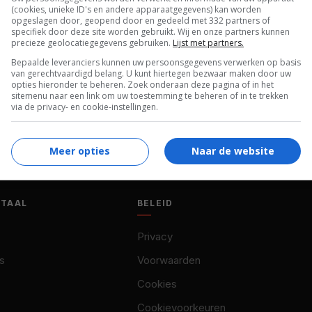
(cookies, unieke ID's en andere apparaatgegevens) kan worden
opgeslagen door, geopend door en gedeeld met 332 partners of
specifiek door deze site worden gebruikt. Wij en onze partners kunnen
precieze geolocatiegegevens gebruiken.
Lijst met partners.
Bepaalde leveranciers kunnen uw persoonsgegevens verwerken op basis
van gerechtvaardigd belang. U kunt hiertegen bezwaar maken door uw
opties hieronder te beheren. Zoek onderaan deze pagina of in het
sitemenu naar een link om uw toestemming te beheren of in te trekken
via de privacy- en cookie-instellingen.
Meer opties
Naar de website
OTAAL
BELEID
Privacy
s
Voorwaarden
Cookies
Cookievoorkeuren