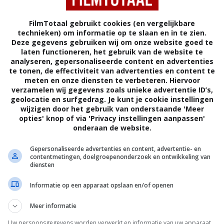
FilmTotaal gebruikt cookies (en vergelijkbare
technieken) om informatie op te slaan en in te zien.
Deze gegevens gebruiken wij om onze website goed te
laten functioneren, het gebruik van de website te
analyseren, gepersonaliseerde content en advertenties
te tonen, de effectiviteit van advertenties en content te
meten en onze diensten te verbeteren. Hiervoor
verzamelen wij gegevens zoals unieke advertentie ID’s,
geolocatie en surfgedrag. Je kunt je cookie instellingen
wijzigen door het gebruik van onderstaande 'Meer
opties' knop of via 'Privacy instellingen aanpassen'
onderaan de website.
6
0
5
6
,
,
Full Out
(2015)
You Belong t
Gepersonaliseerde advertenties en content, advertentie- en
Christmas
contentmetingen, doelgroepenonderzoek en ontwikkeling van
diensten
Informatie op een apparaat opslaan en/of openen
Meer informatie
Uw persoonsgegevens worden verwerkt en informatie van uw apparaat