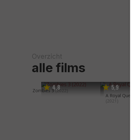
Overzicht
alle films
4
8
5
9
,
,
Zombies 3
(2022)
A Royal Queens 
(2021)